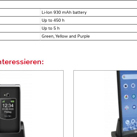
Li-Ion 930 mAh battery
Up to 450 h
Up to 5 h
Green, Yellow and Purple
teressieren: