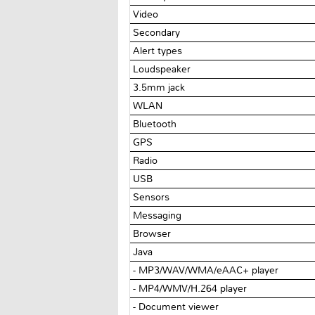
Video
Secondary
Alert types
Loudspeaker
3.5mm jack
WLAN
Bluetooth
GPS
Radio
USB
Sensors
Messaging
Browser
Java
- MP3/WAV/WMA/eAAC+ player
- MP4/WMV/H.264 player
- Document viewer