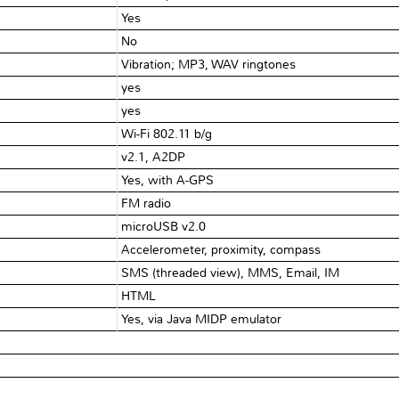
Yes
No
Vibration; MP3, WAV ringtones
yes
yes
Wi-Fi 802.11 b/g
v2.1, A2DP
Yes, with A-GPS
FM radio
microUSB v2.0
Accelerometer, proximity, compass
SMS (threaded view), MMS, Email, IM
HTML
Yes, via Java MIDP emulator