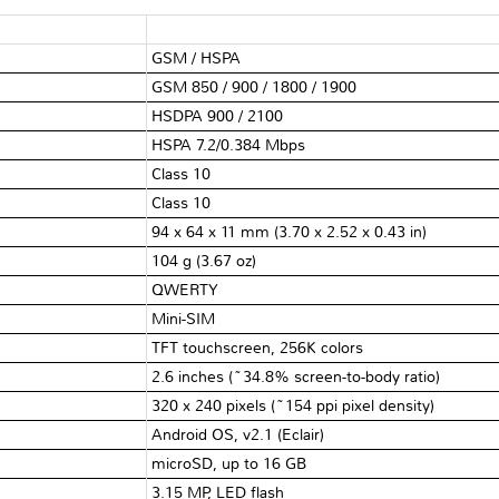
GSM / HSPA
GSM 850 / 900 / 1800 / 1900
HSDPA 900 / 2100
HSPA 7.2/0.384 Mbps
Class 10
Class 10
94 x 64 x 11 mm (3.70 x 2.52 x 0.43 in)
104 g (3.67 oz)
QWERTY
Mini-SIM
TFT touchscreen, 256K colors
2.6 inches (~34.8% screen-to-body ratio)
320 x 240 pixels (~154 ppi pixel density)
Android OS, v2.1 (Eclair)
microSD, up to 16 GB
3.15 MP, LED flash