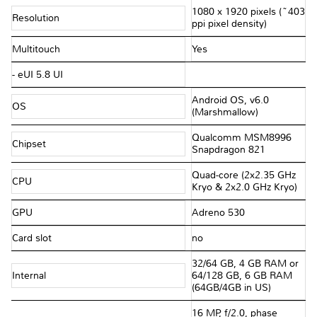
1080 x 1920 pixels (~403
Resolution
ppi pixel density)
Multitouch
Yes
- eUI 5.8 UI
Android OS, v6.0
OS
(Marshmallow)
Qualcomm MSM8996
Chipset
Snapdragon 821
Quad-core (2x2.35 GHz
CPU
Kryo & 2x2.0 GHz Kryo)
GPU
Adreno 530
Card slot
no
32/64 GB, 4 GB RAM or
Internal
64/128 GB, 6 GB RAM
(64GB/4GB in US)
16 MP, f/2.0, phase