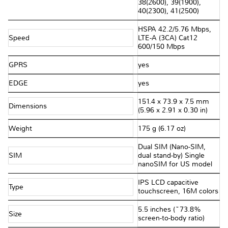
38(2600), 39(1900),
40(2300), 41(2500)
HSPA 42.2/5.76 Mbps,
Speed
LTE-A (3CA) Cat12
600/150 Mbps
GPRS
yes
EDGE
yes
151.4 x 73.9 x 7.5 mm
Dimensions
(5.96 x 2.91 x 0.30 in)
Weight
175 g (6.17 oz)
Dual SIM (Nano-SIM,
SIM
dual stand-by) Single
nanoSIM for US model
IPS LCD capacitive
Type
touchscreen, 16M colors
5.5 inches (~73.8%
Size
screen-to-body ratio)