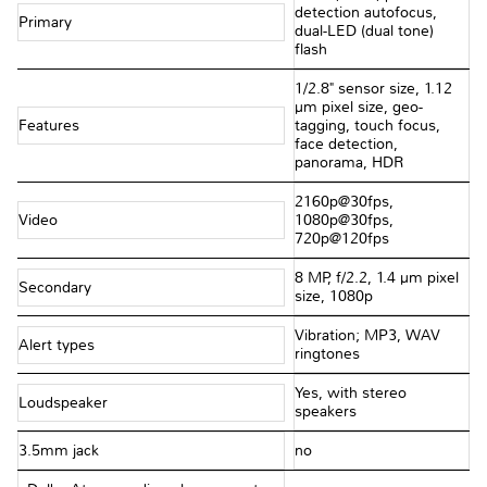
detection autofocus,
Primary
dual-LED (dual tone)
flash
1/2.8" sensor size, 1.12
µm pixel size, geo-
Features
tagging, touch focus,
face detection,
panorama, HDR
2160p@30fps,
Video
1080p@30fps,
720p@120fps
8 MP, f/2.2, 1.4 µm pixel
Secondary
size, 1080p
Vibration; MP3, WAV
Alert types
ringtones
Yes, with stereo
Loudspeaker
speakers
3.5mm jack
no