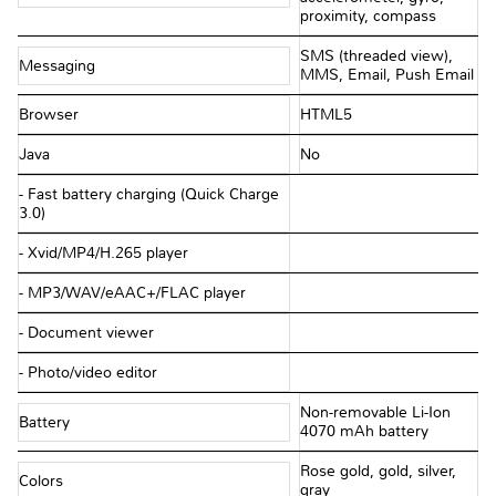
proximity, compass
SMS (threaded view),
Messaging
MMS, Email, Push Email
Browser
HTML5
Java
No
- Fast battery charging (Quick Charge
3.0)
- Xvid/MP4/H.265 player
- MP3/WAV/eAAC+/FLAC player
- Document viewer
- Photo/video editor
Non-removable Li-Ion
Battery
4070 mAh battery
Rose gold, gold, silver,
Colors
gray