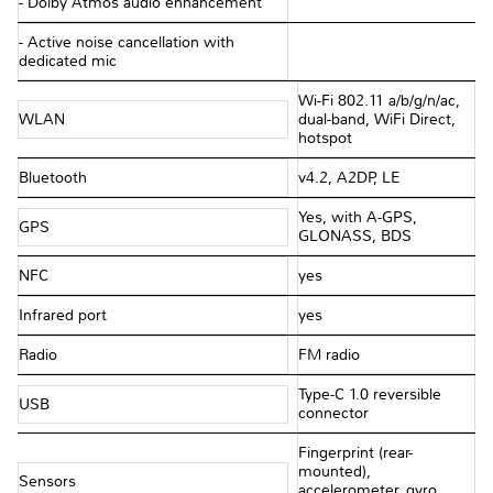
- Dolby Atmos audio enhancement
- Active noise cancellation with
dedicated mic
Wi-Fi 802.11 a/b/g/n/ac,
WLAN
dual-band, WiFi Direct,
hotspot
Bluetooth
v4.2, A2DP, LE
Yes, with A-GPS,
GPS
GLONASS, BDS
NFC
yes
Infrared port
yes
Radio
FM radio
Type-C 1.0 reversible
USB
connector
Fingerprint (rear-
mounted),
Sensors
accelerometer, gyro,