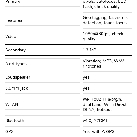
Primary
pixels, autofocus, LED
flash, check quality
Geo-tagging, face/smile
Features
detection, touch focus
1080p@30fps, check
Video
quality
Secondary
1.3 MP
Vibration; MP3, WAV
Alert types
ringtones
Loudspeaker
yes
3.5mm jack
yes
Wi-Fi 802.11 a/b/g/n,
WLAN
dual-band, Wi-Fi Direct,
DLNA, hotspot
Bluetooth
v4.0, A2DP, LE
GPS
Yes, with A-GPS