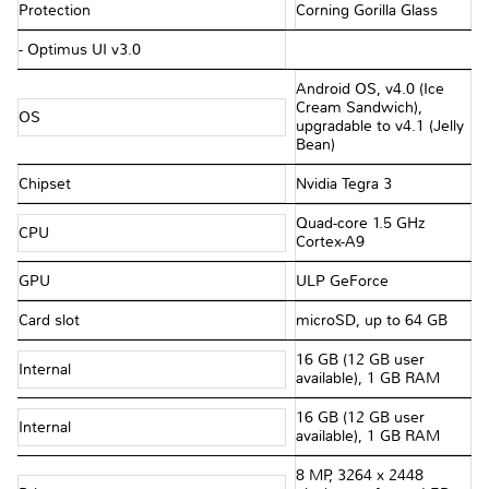
Protection
Corning Gorilla Glass
- Optimus UI v3.0
Android OS, v4.0 (Ice
Cream Sandwich),
OS
upgradable to v4.1 (Jelly
Bean)
Chipset
Nvidia Tegra 3
Quad-core 1.5 GHz
CPU
Cortex-A9
GPU
ULP GeForce
Card slot
microSD, up to 64 GB
16 GB (12 GB user
Internal
available), 1 GB RAM
16 GB (12 GB user
Internal
available), 1 GB RAM
8 MP, 3264 x 2448