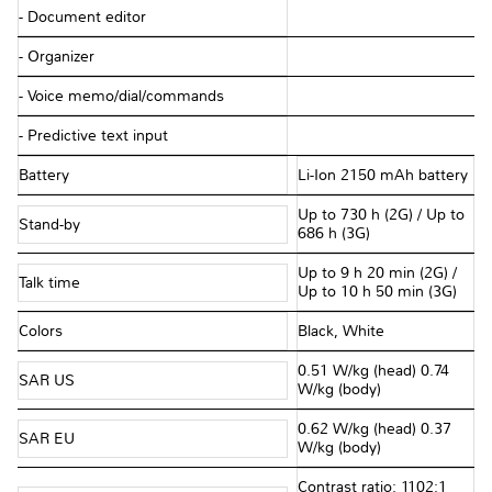
- Document editor
- Organizer
- Voice memo/dial/commands
- Predictive text input
Battery
Li-Ion 2150 mAh battery
Up to 730 h (2G) / Up to
Stand-by
686 h (3G)
Up to 9 h 20 min (2G) /
Talk time
Up to 10 h 50 min (3G)
Colors
Black, White
0.51 W/kg (head) 0.74
SAR US
W/kg (body)
0.62 W/kg (head) 0.37
SAR EU
W/kg (body)
Contrast ratio: 1102:1