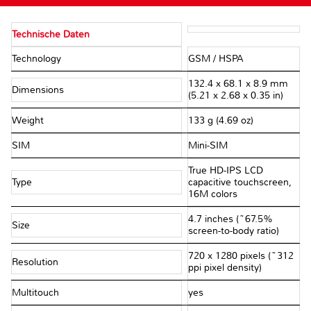
Technische Daten
Technology
GSM / HSPA
132.4 x 68.1 x 8.9 mm
Dimensions
(5.21 x 2.68 x 0.35 in)
Weight
133 g (4.69 oz)
SIM
Mini-SIM
True HD-IPS LCD
Type
capacitive touchscreen,
16M colors
4.7 inches (~67.5%
Size
screen-to-body ratio)
720 x 1280 pixels (~312
Resolution
ppi pixel density)
Multitouch
yes