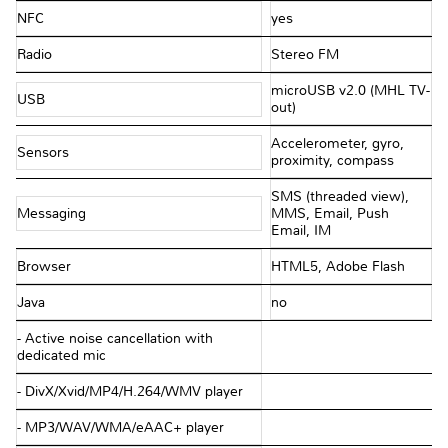
NFC
yes
Radio
Stereo FM
microUSB v2.0 (MHL TV-
USB
out)
Accelerometer, gyro,
Sensors
proximity, compass
SMS (threaded view),
Messaging
MMS, Email, Push
Email, IM
Browser
HTML5, Adobe Flash
Java
no
- Active noise cancellation with
dedicated mic
- DivX/Xvid/MP4/H.264/WMV player
- MP3/WAV/WMA/eAAC+ player