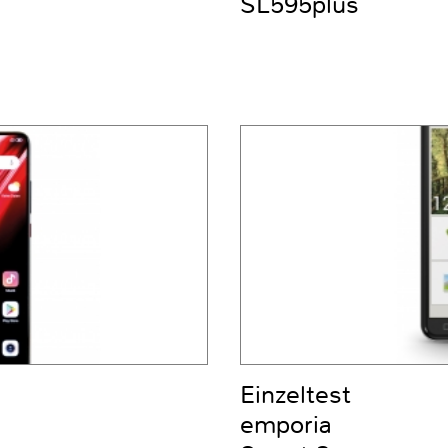
SL595plus
Einzeltest
emporia