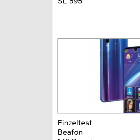
SL 595
Einzeltest
Beafon