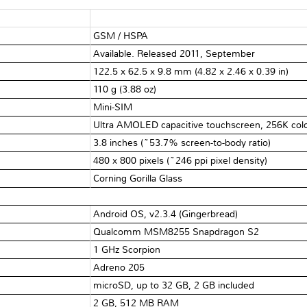
GSM / HSPA
Available. Released 2011, September
122.5 x 62.5 x 9.8 mm (4.82 x 2.46 x 0.39 in)
110 g (3.88 oz)
Mini-SIM
Ultra AMOLED capacitive touchscreen, 256K col
3.8 inches (~53.7% screen-to-body ratio)
480 x 800 pixels (~246 ppi pixel density)
Corning Gorilla Glass
Android OS, v2.3.4 (Gingerbread)
Qualcomm MSM8255 Snapdragon S2
1 GHz Scorpion
Adreno 205
microSD, up to 32 GB, 2 GB included
2 GB, 512 MB RAM