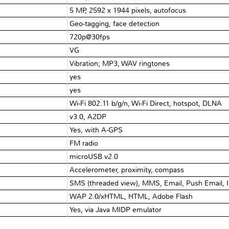
5 MP, 2592 х 1944 pixels, autofocus
Geo-tagging, face detection
720p@30fps
VG
Vibration; MP3, WAV ringtones
yes
yes
Wi-Fi 802.11 b/g/n, Wi-Fi Direct, hotspot, DLNA
v3.0, A2DP
Yes, with A-GPS
FM radio
microUSB v2.0
Accelerometer, proximity, compass
SMS (threaded view), MMS, Email, Push Email, 
WAP 2.0/xHTML, HTML, Adobe Flash
Yes, via Java MIDP emulator