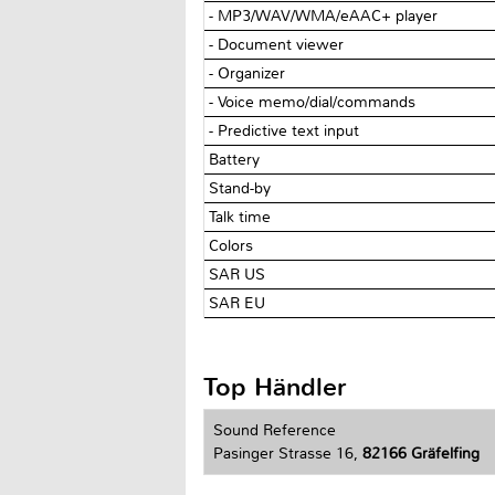
- MP3/WAV/WMA/eAAC+ player
- Document viewer
- Organizer
- Voice memo/dial/commands
- Predictive text input
Battery
Stand-by
Talk time
Colors
SAR US
SAR EU
Top Händler
Sound Reference
Pasinger Strasse 16,
82166 Gräfelfing