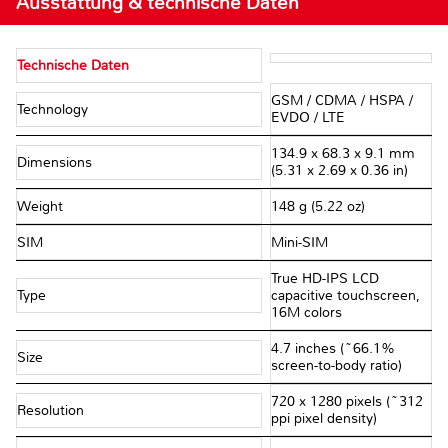
Ausstattung & technische Daten
Technische Daten
GSM / CDMA / HSPA /
Technology
EVDO / LTE
134.9 x 68.3 x 9.1 mm
Dimensions
(5.31 x 2.69 x 0.36 in)
Weight
148 g (5.22 oz)
SIM
Mini-SIM
True HD-IPS LCD
Type
capacitive touchscreen,
16M colors
4.7 inches (~66.1%
Size
screen-to-body ratio)
720 x 1280 pixels (~312
Resolution
ppi pixel density)