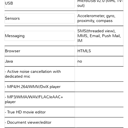
microUSB v2.0 (MHL TV-
USB
out)
Accelerometer, gyro,
Sensors
proximity, compass
SMS(threaded view),
Messaging
MMS, Email, Push Mail,
IM
Browser
HTML5
Java
no
- Active noise cancellation with
dedicated mic
- MP4/H.264/WMV/DviX player
- MP3/WMA/WAV/FLAC/eAAC+
player
- True HD movie editor
- Document viewer/editor