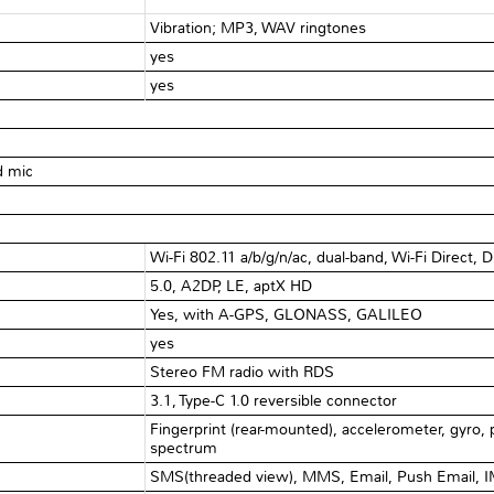
Vibration; MP3, WAV ringtones
yes
yes
d mic
Wi-Fi 802.11 a/b/g/n/ac, dual-band, Wi-Fi Direct,
5.0, A2DP, LE, aptX HD
Yes, with A-GPS, GLONASS, GALILEO
yes
Stereo FM radio with RDS
3.1, Type-C 1.0 reversible connector
Fingerprint (rear-mounted), accelerometer, gyro,
spectrum
SMS(threaded view), MMS, Email, Push Email, 