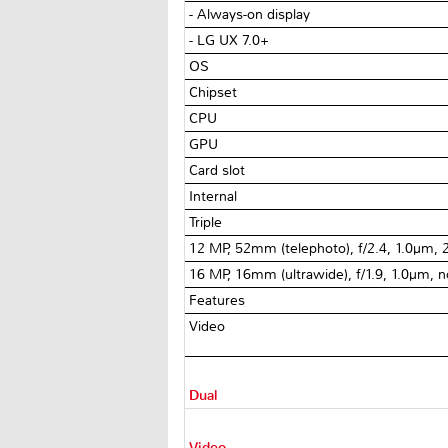
- Always-on display
- LG UX 7.0+
OS
Chipset
CPU
GPU
Card slot
Internal
Triple
12 MP, 52mm (telephoto), f/2.4, 1.0µm, 
16 MP, 16mm (ultrawide), f/1.9, 1.0µm, 
Features
Video
Dual
Video