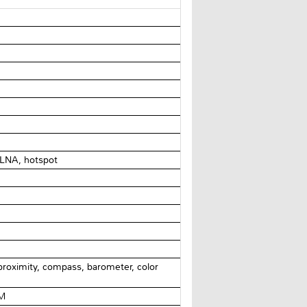
 DLNA, hotspot
 proximity, compass, barometer, color
IM