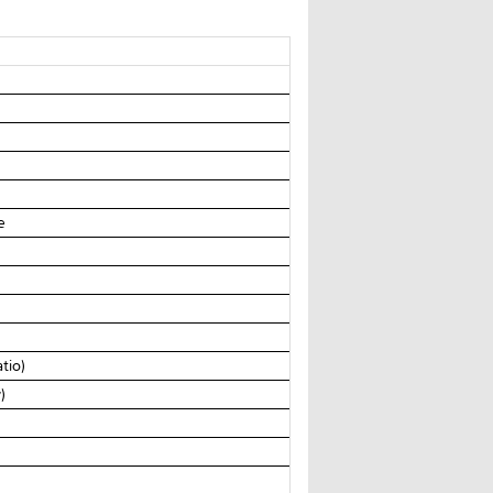
e
tio)
)