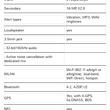
Secondary
16 MP, f/2.0
Vibration; MP3, WAV
Alert types
ringtones
Loudspeaker
yes
3.5mm jack
yes
- 32-bit/192kHz audio
- Active noise cancellation with
dedicated mic
Wi-Fi 802.11 a/b/g/n or
WLAN
a/b/g/n/ac, dual-band,
WiFi Direct, hotspot
Bluetooth
4.2, A2DP, LE
Yes, with A-GPS,
GPS
GLONASS, BDS
NFC
yes