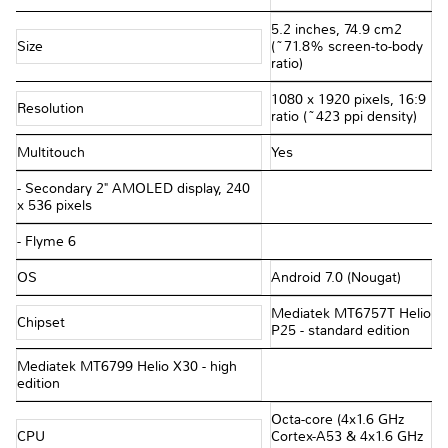
5.2 inches, 74.9 cm2
Size
(~71.8% screen-to-body
ratio)
1080 x 1920 pixels, 16:9
Resolution
ratio (~423 ppi density)
Multitouch
Yes
- Secondary 2" AMOLED display, 240
x 536 pixels
- Flyme 6
OS
Android 7.0 (Nougat)
Mediatek MT6757T Helio
Chipset
P25 - standard edition
Mediatek MT6799 Helio X30 - high
edition
Octa-core (4x1.6 GHz
CPU
Cortex-A53 & 4x1.6 GHz