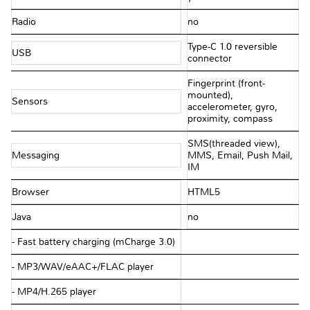
Radio
no
Type-C 1.0 reversible
USB
connector
Fingerprint (front-
mounted),
Sensors
accelerometer, gyro,
proximity, compass
SMS(threaded view),
Messaging
MMS, Email, Push Mail,
IM
Browser
HTML5
Java
no
- Fast battery charging (mCharge 3.0)
- MP3/WAV/eAAC+/FLAC player
- MP4/H.265 player