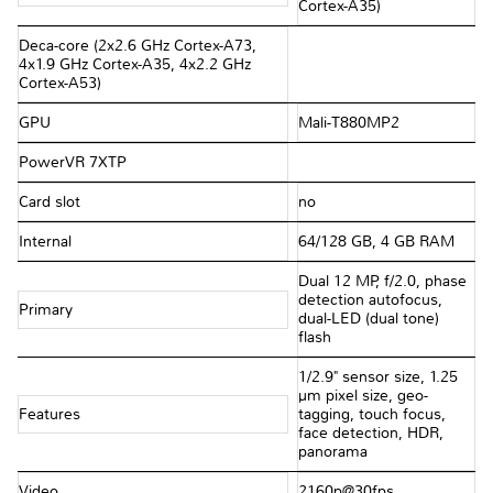
Cortex-A35)
Deca-core (2x2.6 GHz Cortex-A73,
4x1.9 GHz Cortex-A35, 4x2.2 GHz
Cortex-A53)
GPU
Mali-T880MP2
PowerVR 7XTP
Card slot
no
Internal
64/128 GB, 4 GB RAM
Dual 12 MP, f/2.0, phase
detection autofocus,
Primary
dual-LED (dual tone)
flash
1/2.9" sensor size, 1.25
µm pixel size, geo-
Features
tagging, touch focus,
face detection, HDR,
panorama
Video
2160p@30fps