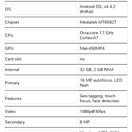
Android OS, v4.4.2
OS
(KitKat)
Chipset
Mediatek MT6592T
Octa-core 1.7 GHz
CPU
Cortex-A7
GPU
Mali-450MP4
Card slot
no
Internal
32 GB, 2 GB RAM
16 MP, autofocus, LED
Primary
flash
Geo-tagging, touch
Features
focus, face detection
Video
1080p@30fps
Secondary
8 MP