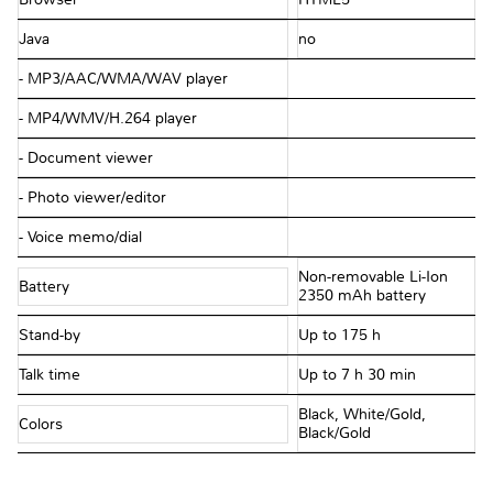
Java
no
- MP3/AAC/WMA/WAV player
- MP4/WMV/H.264 player
- Document viewer
- Photo viewer/editor
- Voice memo/dial
Non-removable Li-Ion
Battery
2350 mAh battery
Stand-by
Up to 175 h
Talk time
Up to 7 h 30 min
Black, White/Gold,
Colors
Black/Gold