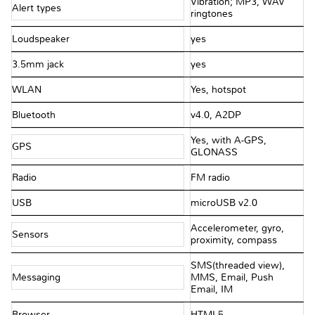
Vibration; MP3, WAV
Alert types
ringtones
Loudspeaker
yes
3.5mm jack
yes
WLAN
Yes, hotspot
Bluetooth
v4.0, A2DP
Yes, with A-GPS,
GPS
GLONASS
Radio
FM radio
USB
microUSB v2.0
Accelerometer, gyro,
Sensors
proximity, compass
SMS(threaded view),
Messaging
MMS, Email, Push
Email, IM
Browser
HTML5