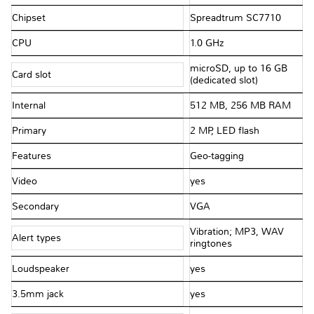
Chipset
Spreadtrum SC7710
CPU
1.0 GHz
microSD, up to 16 GB
Card slot
(dedicated slot)
Internal
512 MB, 256 MB RAM
Primary
2 MP, LED flash
Features
Geo-tagging
Video
yes
Secondary
VGA
Vibration; MP3, WAV
Alert types
ringtones
Loudspeaker
yes
3.5mm jack
yes