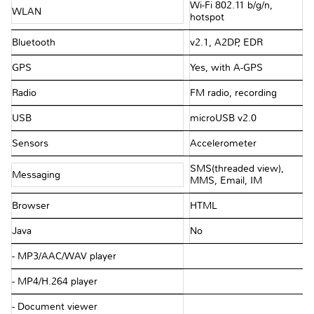
Wi-Fi 802.11 b/g/n,
WLAN
hotspot
Bluetooth
v2.1, A2DP, EDR
GPS
Yes, with A-GPS
Radio
FM radio, recording
USB
microUSB v2.0
Sensors
Accelerometer
SMS(threaded view),
Messaging
MMS, Email, IM
Browser
HTML
Java
No
- MP3/AAC/WAV player
- MP4/H.264 player
- Document viewer