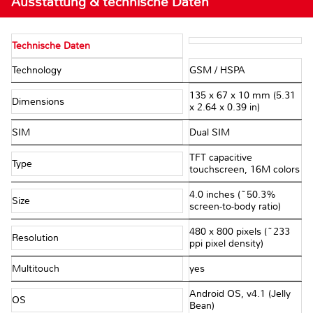
Ausstattung & technische Daten
Technische Daten
Technology
GSM / HSPA
135 x 67 x 10 mm (5.31
Dimensions
x 2.64 x 0.39 in)
SIM
Dual SIM
TFT capacitive
Type
touchscreen, 16M colors
4.0 inches (~50.3%
Size
screen-to-body ratio)
480 x 800 pixels (~233
Resolution
ppi pixel density)
Multitouch
yes
Android OS, v4.1 (Jelly
OS
Bean)