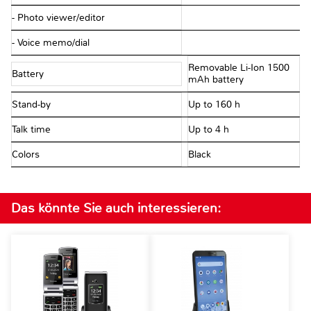
- Photo viewer/editor
- Voice memo/dial
Removable Li-Ion 1500
Battery
mAh battery
Stand-by
Up to 160 h
Talk time
Up to 4 h
Colors
Black
Das könnte Sie auch interessieren: