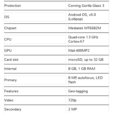
Protection
Corning Gorilla Glass 3
Android OS, v5.0
OS
(Lollipop)
Chipset
Mediatek MT6582M
Quad-core 1.3 GHz
CPU
Cortex-A7
GPU
Mali-400MP2
Card slot
microSD, up to 32 GB
Internal
8 GB, 1 GB RAM
8 MP, autofocus, LED
Primary
flash
Features
Geo-tagging
Video
720p
Secondary
2 MP