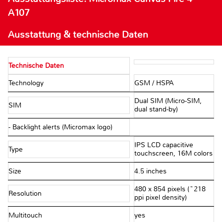
A107
Ausstattung & technische Daten
Technische Daten
Technology
GSM / HSPA
Dual SIM (Micro-SIM,
SIM
dual stand-by)
- Backlight alerts (Micromax logo)
IPS LCD capacitive
Type
touchscreen, 16M colors
Size
4.5 inches
480 x 854 pixels (~218
Resolution
ppi pixel density)
Multitouch
yes