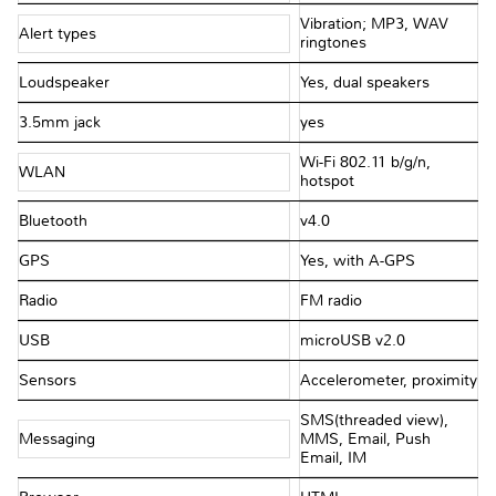
Vibration; MP3, WAV
Alert types
ringtones
Loudspeaker
Yes, dual speakers
3.5mm jack
yes
Wi-Fi 802.11 b/g/n,
WLAN
hotspot
Bluetooth
v4.0
GPS
Yes, with A-GPS
Radio
FM radio
USB
microUSB v2.0
Sensors
Accelerometer, proximity
SMS(threaded view),
Messaging
MMS, Email, Push
Email, IM