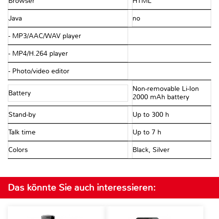
Browser
HTML
Java
no
- MP3/AAC/WAV player
- MP4/H.264 player
- Photo/video editor
Non-removable Li-Ion
Battery
2000 mAh battery
Stand-by
Up to 300 h
Talk time
Up to 7 h
Colors
Black, Silver
Das könnte Sie auch interessieren: