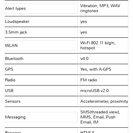
Vibration; MP3, WAV
Alert types
ringtones
Loudspeaker
yes
3.5mm jack
yes
Wi-Fi 802.11 b/g/n,
WLAN
hotspot
Bluetooth
v4.0
GPS
Yes, with A-GPS
Radio
FM radio
USB
microUSB v2.0
Sensors
Accelerometer, proximity
SMS(threaded view),
Messaging
MMS, Email, Push
Email, IM
Browser
HTML5