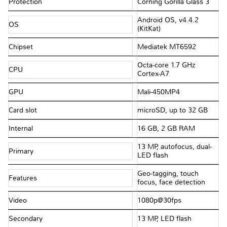
Protection
Corning Gorilla Glass 3
Android OS, v4.4.2
OS
(KitKat)
Chipset
Mediatek MT6592
Octa-core 1.7 GHz
CPU
Cortex-A7
GPU
Mali-450MP4
Card slot
microSD, up to 32 GB
Internal
16 GB, 2 GB RAM
13 MP, autofocus, dual-
Primary
LED flash
Geo-tagging, touch
Features
focus, face detection
Video
1080p@30fps
Secondary
13 MP, LED flash