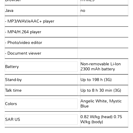
Java
no
- MP3/WAV/eAAC+ player
- MP4/H.264 player
- Photo/video editor
- Document viewer
Non-removable Li-Ion
Battery
2300 mAh battery
Stand-by
Up to 198 h (3G)
Talk time
Up to 8 h 30 min (3G)
Angelic White, Mystic
Colors
Blue
0.82 W/kg (head) 0.75
SAR US
W/kg (body)