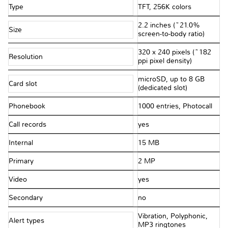
Type
TFT, 256K colors
2.2 inches (~21.0%
Size
screen-to-body ratio)
320 x 240 pixels (~182
Resolution
ppi pixel density)
microSD, up to 8 GB
Card slot
(dedicated slot)
Phonebook
1000 entries, Photocall
Call records
yes
Internal
15 MB
Primary
2 MP
Video
yes
Secondary
no
Vibration, Polyphonic,
Alert types
MP3 ringtones