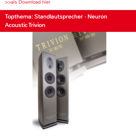
>>als Download hier
Topthema: Standlautsprecher · Neuron
Acoustic Trivion