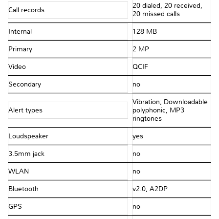
20 dialed, 20 received,
Call records
20 missed calls
Internal
128 MB
Primary
2 MP
Video
QCIF
Secondary
no
Vibration; Downloadable
Alert types
polyphonic, MP3
ringtones
Loudspeaker
yes
3.5mm jack
no
WLAN
no
Bluetooth
v2.0, A2DP
GPS
no