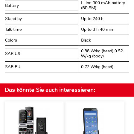
Li-Ion 900 mAh battery
Battery
(BP-5M)
Stand-by
Up to 240 h
Talk time
Up to 3 h 40 min
Colors
Black
0.88 W/kg (head) 0.52
SAR US
W/kg (body)
SAR EU
0.72 W/kg (head)
Das könnte Sie auch interessieren: