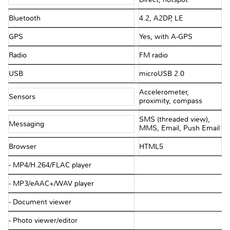
Bluetooth
4.2, A2DP, LE
GPS
Yes, with A-GPS
Radio
FM radio
USB
microUSB 2.0
Accelerometer,
Sensors
proximity, compass
SMS (threaded view),
Messaging
MMS, Email, Push Email
Browser
HTML5
- MP4/H.264/FLAC player
- MP3/eAAC+/WAV player
- Document viewer
- Photo viewer/editor