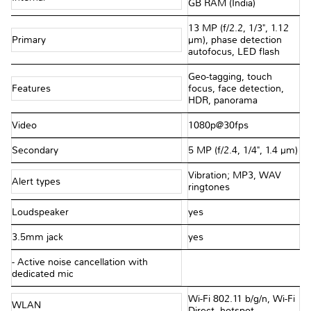
GB RAM (India)
13 MP (f/2.2, 1/3", 1.12
Primary
µm), phase detection
autofocus, LED flash
Geo-tagging, touch
Features
focus, face detection,
HDR, panorama
Video
1080p@30fps
Secondary
5 MP (f/2.4, 1/4", 1.4 µm)
Vibration; MP3, WAV
Alert types
ringtones
Loudspeaker
yes
3.5mm jack
yes
- Active noise cancellation with
dedicated mic
Wi-Fi 802.11 b/g/n, Wi-Fi
WLAN
Direct, hotspot