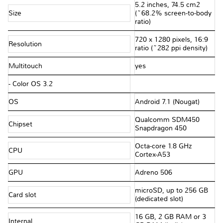
5.2 inches, 74.5 cm2
Size
(~68.2% screen-to-body
ratio)
720 x 1280 pixels, 16:9
Resolution
ratio (~282 ppi density)
Multitouch
yes
- Color OS 3.2
OS
Android 7.1 (Nougat)
Qualcomm SDM450
Chipset
Snapdragon 450
Octa-core 1.8 GHz
CPU
Cortex-A53
GPU
Adreno 506
microSD, up to 256 GB
Card slot
(dedicated slot)
16 GB, 2 GB RAM or 3
Internal