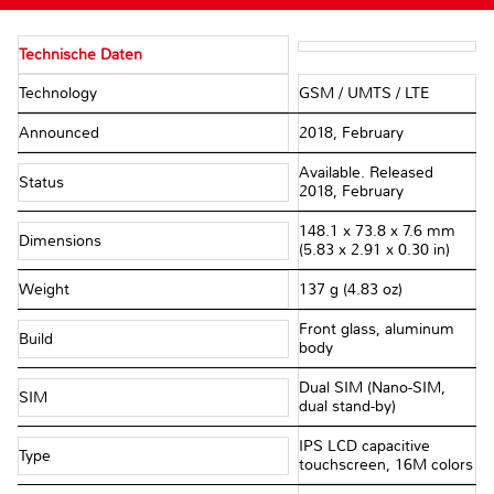
Technische Daten
Technology
GSM / UMTS / LTE
Announced
2018, February
Available. Released
Status
2018, February
148.1 x 73.8 x 7.6 mm
Dimensions
(5.83 x 2.91 x 0.30 in)
Weight
137 g (4.83 oz)
Front glass, aluminum
Build
body
Dual SIM (Nano-SIM,
SIM
dual stand-by)
IPS LCD capacitive
Type
touchscreen, 16M colors