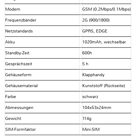
Modem
GSM (0.2Mbps/​0.1Mbps)
Frequenzbänder
2G (900/​1800)
Netzstandards
GPRS, EDGE
Akku
1020mAh, wechselbar
Standby-Zeit
600h
Gesprächszeit
5 h
Gehäuseform
Klapphandy
Gehäusematerial
Kunststoff (Rückseite)
Farbe
schwarz
Abmessungen
104x53x24mm
Gewicht
114g
SIM-Formfaktor
Mini-SIM