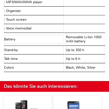
- MP3/WAV/WMA player
- Organizer
- Touch screen
- Voice memo/dial
Removable Li-Ion 1050
Battery
mAh battery
Stand-by
Up to 350 h
Talk time
Up to 6 h
Colors
Black, White, Silver
Das könnte Sie auch interessieren: