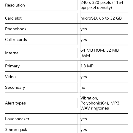
240 x 320 pixels (~154
Resolution
ppi pixel density)
Card slot
microSD, up to 32 GB
Phonebook
yes
Call records
yes
64 MB ROM, 32 MB
Internal
RAM
Primary
1.3 MP
Video
yes
Secondary
no
Vibration,
Alert types
Polyphonic(64), MP3,
WAV ringtones
Loudspeaker
yes
3.5mm jack
yes