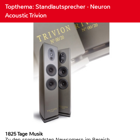
Topthema: Standlautsprecher · Neuron
Acoustic Trivion
1825 Tage Musik
Zu den spannendsten Newcomern im Bereich