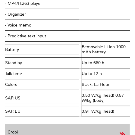
- MP4/H.263 player
- Organizer
- Voice memo
- Predictive text input
Removable Li-Ion 1000
Battery
mAh battery
Stand-by
Up to 660 h
Talk time
Up to 12 h
Colors
Black, La Fleur
0.50 W/kg (head) 0.57
SAR US
W/kg (body)
SAR EU
0.91 W/kg (head)
Grobi