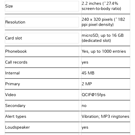
2.2 inches (~27.4%
Size
screen-to-body ratio)
240 x 320 pixels (~182
Resolution
ppi pixel density)
microSD, up to 16 GB
Card slot
(dedicated slot)
Phonebook
Yes, up to 1000 entries
Call records
yes
Internal
45 MB
Primary
2 MP
Video
QCIF@15fps
Secondary
no
Alert types
Vibration; MP3 ringtones
Loudspeaker
yes