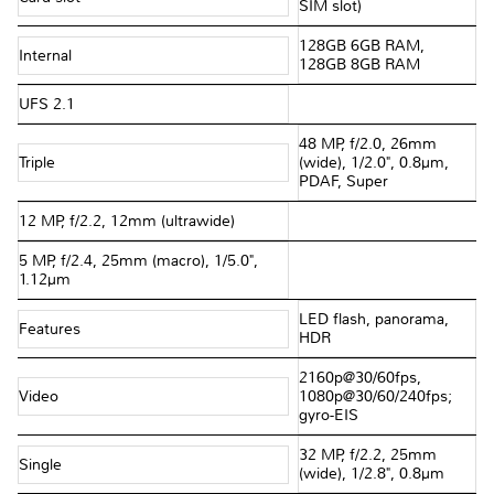
SIM slot)
128GB 6GB RAM,
Internal
128GB 8GB RAM
UFS 2.1
48 MP, f/2.0, 26mm
Triple
(wide), 1/2.0", 0.8µm,
PDAF, Super
12 MP, f/2.2, 12mm (ultrawide)
5 MP, f/2.4, 25mm (macro), 1/5.0",
1.12µm
LED flash, panorama,
Features
HDR
2160p@30/60fps,
Video
1080p@30/60/240fps;
gyro-EIS
32 MP, f/2.2, 25mm
Single
(wide), 1/2.8", 0.8µm