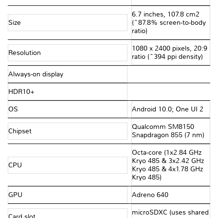
6.7 inches, 107.8 cm2
Size
(~87.8% screen-to-body
ratio)
1080 x 2400 pixels, 20:9
Resolution
ratio (~394 ppi density)
Always-on display
HDR10+
OS
Android 10.0; One UI 2
Qualcomm SM8150
Chipset
Snapdragon 855 (7 nm)
Octa-core (1x2.84 GHz
Kryo 485 & 3x2.42 GHz
CPU
Kryo 485 & 4x1.78 GHz
Kryo 485)
GPU
Adreno 640
microSDXC (uses shared
Card slot