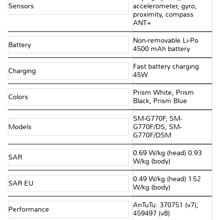
Sensors
accelerometer, gyro,
proximity, compass
ANT+
Non-removable Li-Po
Battery
4500 mAh battery
Fast battery charging
Charging
45W
Prism White, Prism
Colors
Black, Prism Blue
SM-G770F, SM-
Models
G770F/DS, SM-
G770F/DSM
0.69 W/kg (head) 0.93
SAR
W/kg (body)
0.49 W/kg (head) 1.52
SAR EU
W/kg (body)
AnTuTu: 370751 (v7),
Performance
459497 (v8)