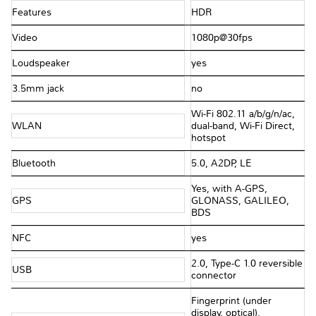
Features
HDR
Video
1080p@30fps
Loudspeaker
yes
3.5mm jack
no
Wi-Fi 802.11 a/b/g/n/ac,
WLAN
dual-band, Wi-Fi Direct,
hotspot
Bluetooth
5.0, A2DP, LE
Yes, with A-GPS,
GPS
GLONASS, GALILEO,
BDS
NFC
yes
2.0, Type-C 1.0 reversible
USB
connector
Fingerprint (under
display, optical),