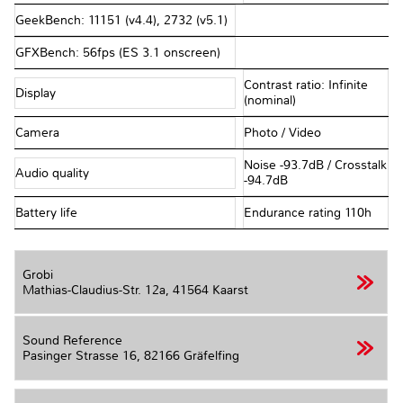
GeekBench: 11151 (v4.4), 2732 (v5.1)
GFXBench: 56fps (ES 3.1 onscreen)
Contrast ratio: Infinite
Display
(nominal)
Camera
Photo / Video
Noise -93.7dB / Crosstalk
Audio quality
-94.7dB
Battery life
Endurance rating 110h
Grobi
Mathias-Claudius-Str. 12a,
41564 Kaarst
Sound Reference
Pasinger Strasse 16,
82166 Gräfelfing