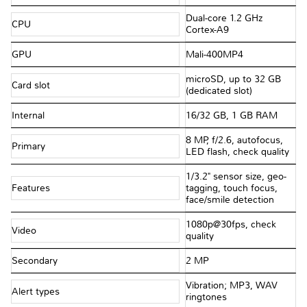
Dual-core 1.2 GHz
CPU
Cortex-A9
GPU
Mali-400MP4
microSD, up to 32 GB
Card slot
(dedicated slot)
Internal
16/32 GB, 1 GB RAM
8 MP, f/2.6, autofocus,
Primary
LED flash, check quality
1/3.2" sensor size, geo-
Features
tagging, touch focus,
face/smile detection
1080p@30fps, check
Video
quality
Secondary
2 MP
Vibration; MP3, WAV
Alert types
ringtones