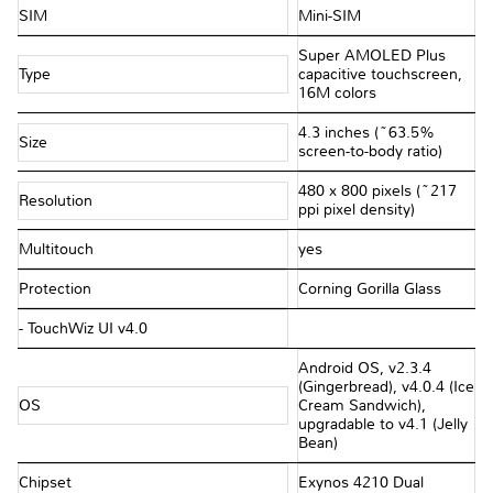
SIM
Mini-SIM
Super AMOLED Plus
Type
capacitive touchscreen,
16M colors
4.3 inches (~63.5%
Size
screen-to-body ratio)
480 x 800 pixels (~217
Resolution
ppi pixel density)
Multitouch
yes
Protection
Corning Gorilla Glass
- TouchWiz UI v4.0
Android OS, v2.3.4
(Gingerbread), v4.0.4 (Ice
OS
Cream Sandwich),
upgradable to v4.1 (Jelly
Bean)
Chipset
Exynos 4210 Dual