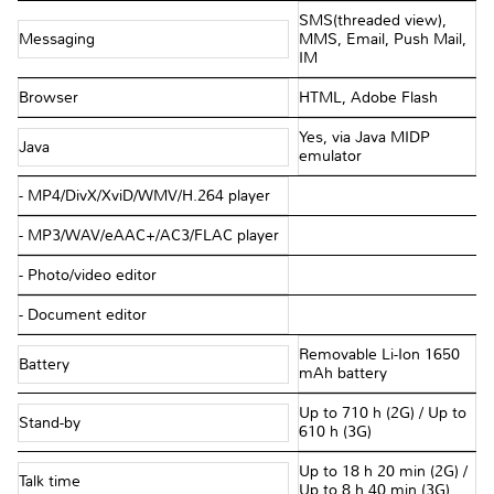
SMS(threaded view),
Messaging
MMS, Email, Push Mail,
IM
Browser
HTML, Adobe Flash
Yes, via Java MIDP
Java
emulator
- MP4/DivX/XviD/WMV/H.264 player
- MP3/WAV/eAAC+/AC3/FLAC player
- Photo/video editor
- Document editor
Removable Li-Ion 1650
Battery
mAh battery
Up to 710 h (2G) / Up to
Stand-by
610 h (3G)
Up to 18 h 20 min (2G) /
Talk time
Up to 8 h 40 min (3G)