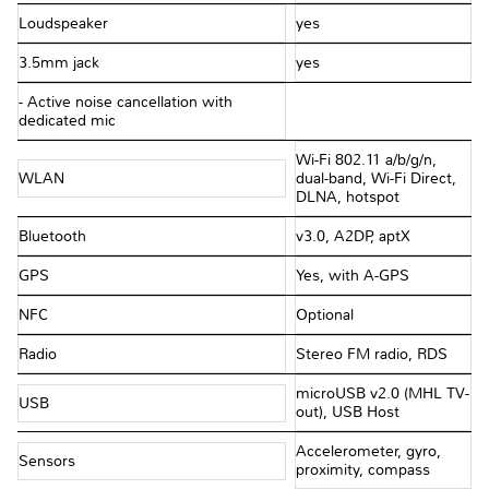
Loudspeaker
yes
3.5mm jack
yes
- Active noise cancellation with
dedicated mic
Wi-Fi 802.11 a/b/g/n,
WLAN
dual-band, Wi-Fi Direct,
DLNA, hotspot
Bluetooth
v3.0, A2DP, aptX
GPS
Yes, with A-GPS
NFC
Optional
Radio
Stereo FM radio, RDS
microUSB v2.0 (MHL TV-
USB
out), USB Host
Accelerometer, gyro,
Sensors
proximity, compass