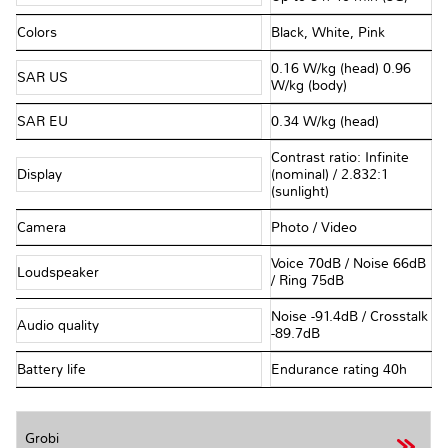
Colors
Black, White, Pink
0.16 W/kg (head) 0.96
SAR US
W/kg (body)
SAR EU
0.34 W/kg (head)
Contrast ratio: Infinite
Display
(nominal) / 2.832:1
(sunlight)
Camera
Photo / Video
Voice 70dB / Noise 66dB
Loudspeaker
/ Ring 75dB
Noise -91.4dB / Crosstalk
Audio quality
-89.7dB
Battery life
Endurance rating 40h
Grobi