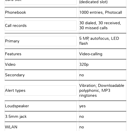
(dedicated slot)
Phonebook
1000 entries, Photocall
30 dialed, 30 received,
Call records
30 missed calls
5 MP, autofocus, LED
Primary
flash
Features
Video-calling
Video
320p
Secondary
no
Vibration; Downloadable
Alert types
polyphonic, MP3
ringtones
Loudspeaker
yes
3.5mm jack
no
WLAN
no