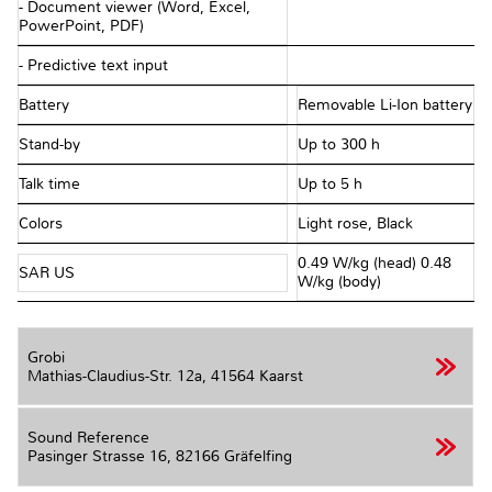
- Document viewer (Word, Excel,
PowerPoint, PDF)
- Predictive text input
Battery
Removable Li-Ion battery
Stand-by
Up to 300 h
Talk time
Up to 5 h
Colors
Light rose, Black
0.49 W/kg (head) 0.48
SAR US
W/kg (body)
Grobi
Mathias-Claudius-Str. 12a,
41564 Kaarst
Sound Reference
Pasinger Strasse 16,
82166 Gräfelfing