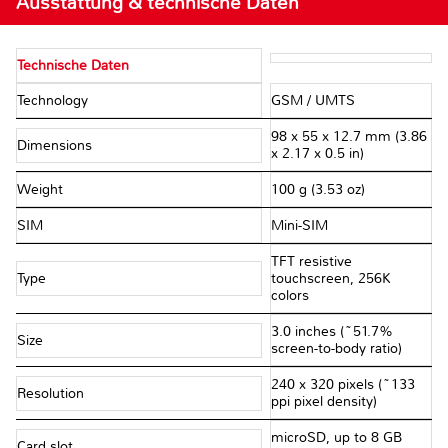
Ausstattung & technische Daten
Technische Daten
Technology
GSM / UMTS
98 x 55 x 12.7 mm (3.86
Dimensions
x 2.17 x 0.5 in)
Weight
100 g (3.53 oz)
SIM
Mini-SIM
TFT resistive
Type
touchscreen, 256K
colors
3.0 inches (~51.7%
Size
screen-to-body ratio)
240 x 320 pixels (~133
Resolution
ppi pixel density)
microSD, up to 8 GB
Card slot