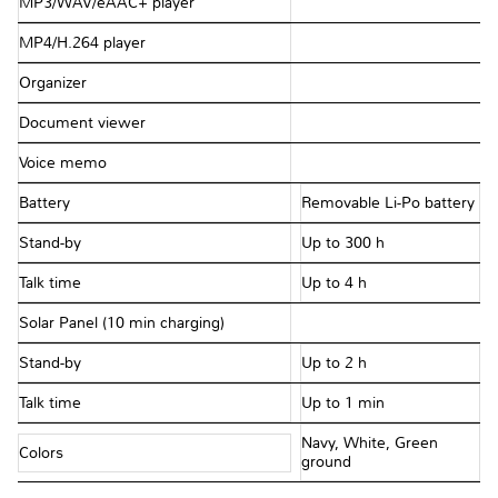
MP3/WAV/eAAC+ player
MP4/H.264 player
Organizer
Document viewer
Voice memo
Battery
Removable Li-Po battery
Stand-by
Up to 300 h
Talk time
Up to 4 h
Solar Panel (10 min charging)
Stand-by
Up to 2 h
Talk time
Up to 1 min
Navy, White, Green
Colors
ground