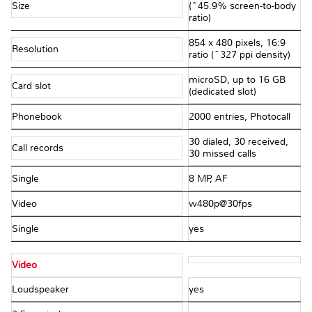
Size
(~45.9% screen-to-body
ratio)
854 x 480 pixels, 16:9
Resolution
ratio (~327 ppi density)
microSD, up to 16 GB
Card slot
(dedicated slot)
Phonebook
2000 entries, Photocall
30 dialed, 30 received,
Call records
30 missed calls
Single
8 MP, AF
Video
w480p@30fps
Single
yes
Video
Loudspeaker
yes