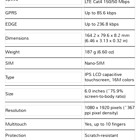
LTE Cat4 150/50 Mbps
GPRS
Up to 85.6 kbps
EDGE
Up to 236.8 kbps
164.2 x 79.6 x 8.2 mm
Dimensions
(6.46 x 3.13 x 0.32 in)
Weight
187 g (6.60 oz)
SIM
Nano-SIM
IPS LCD capacitive
Type
touchscreen, 16M colors
6.0 inches (~75.9%
Size
screen-to-body ratio)
1080 x 1920 pixels (~367
Resolution
ppi pixel density)
Multitouch
Yes, up to 10 fingers
Protection
Scratch-resistant