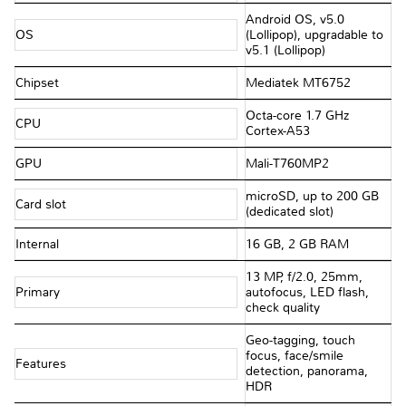
Android OS, v5.0
OS
(Lollipop), upgradable to
v5.1 (Lollipop)
Chipset
Mediatek MT6752
Octa-core 1.7 GHz
CPU
Cortex-A53
GPU
Mali-T760MP2
microSD, up to 200 GB
Card slot
(dedicated slot)
Internal
16 GB, 2 GB RAM
13 MP, f/2.0, 25mm,
Primary
autofocus, LED flash,
check quality
Geo-tagging, touch
focus, face/smile
Features
detection, panorama,
HDR