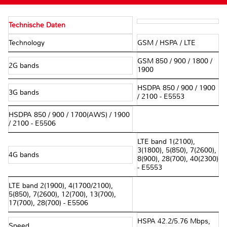
Technische Daten
Technology
GSM / HSPA / LTE
GSM 850 / 900 / 1800 /
2G bands
1900
HSDPA 850 / 900 / 1900
3G bands
/ 2100 - E5553
HSDPA 850 / 900 / 1700(AWS) / 1900
/ 2100 - E5506
LTE band 1(2100),
3(1800), 5(850), 7(2600),
4G bands
8(900), 28(700), 40(2300)
- E5553
LTE band 2(1900), 4(1700/2100),
5(850), 7(2600), 12(700), 13(700),
17(700), 28(700) - E5506
HSPA 42.2/5.76 Mbps,
Speed