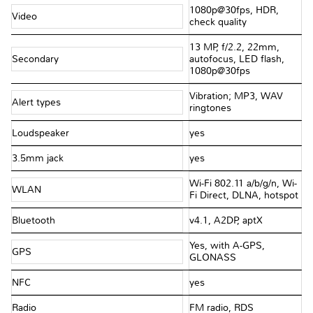
1080p@30fps, HDR,
Video
check quality
13 MP, f/2.2, 22mm,
Secondary
autofocus, LED flash,
1080p@30fps
Vibration; MP3, WAV
Alert types
ringtones
Loudspeaker
yes
3.5mm jack
yes
Wi-Fi 802.11 a/b/g/n, Wi-
WLAN
Fi Direct, DLNA, hotspot
Bluetooth
v4.1, A2DP, aptX
Yes, with A-GPS,
GPS
GLONASS
NFC
yes
Radio
FM radio, RDS