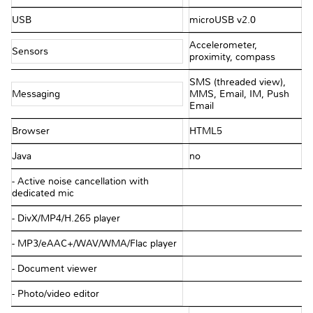
USB
microUSB v2.0
Accelerometer,
Sensors
proximity, compass
SMS (threaded view),
Messaging
MMS, Email, IM, Push
Email
Browser
HTML5
Java
no
- Active noise cancellation with
dedicated mic
- DivX/MP4/H.265 player
- MP3/eAAC+/WAV/WMA/Flac player
- Document viewer
- Photo/video editor