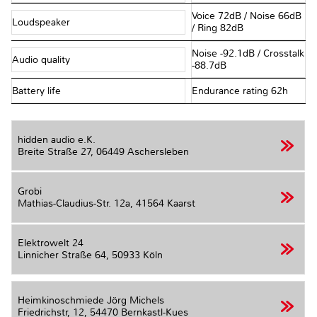
Voice 72dB / Noise 66dB
Loudspeaker
/ Ring 82dB
Noise -92.1dB / Crosstalk
Audio quality
-88.7dB
Battery life
Endurance rating 62h
hidden audio e.K.
Breite Straße 27,
06449 Aschersleben
Grobi
Mathias-Claudius-Str. 12a,
41564 Kaarst
Elektrowelt 24
Linnicher Straße 64,
50933 Köln
Heimkinoschmiede Jörg Michels
Friedrichstr, 12,
54470 Bernkastl-Kues