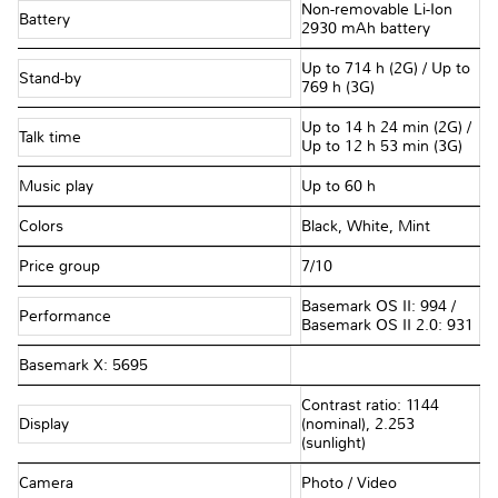
Non-removable Li-Ion
Battery
2930 mAh battery
Up to 714 h (2G) / Up to
Stand-by
769 h (3G)
Up to 14 h 24 min (2G) /
Talk time
Up to 12 h 53 min (3G)
Music play
Up to 60 h
Colors
Black, White, Mint
Price group
7/10
Basemark OS II: 994 /
Performance
Basemark OS II 2.0: 931
Basemark X: 5695
Contrast ratio: 1144
Display
(nominal), 2.253
(sunlight)
Camera
Photo / Video