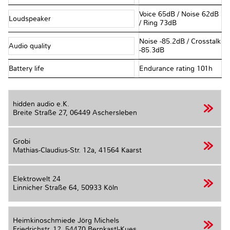
Voice 65dB / Noise 62dB
Loudspeaker
/ Ring 73dB
Noise -85.2dB / Crosstalk
Audio quality
-85.3dB
Battery life
Endurance rating 101h
hidden audio e.K.
Breite Straße 27,
06449 Aschersleben
Grobi
Mathias-Claudius-Str. 12a,
41564 Kaarst
Elektrowelt 24
Linnicher Straße 64,
50933 Köln
Heimkinoschmiede Jörg Michels
Friedrichstr, 12,
54470 Bernkastl-Kues