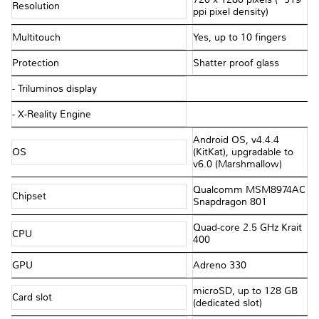
Resolution
ppi pixel density)
Multitouch
Yes, up to 10 fingers
Protection
Shatter proof glass
- Triluminos display
- X-Reality Engine
Android OS, v4.4.4
OS
(KitKat), upgradable to
v6.0 (Marshmallow)
Qualcomm MSM8974AC
Chipset
Snapdragon 801
Quad-core 2.5 GHz Krait
CPU
400
GPU
Adreno 330
microSD, up to 128 GB
Card slot
(dedicated slot)