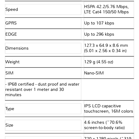
HSPA 42.2/5.76 Mbps,
Speed
LTE Cat4 150/50 Mbps
GPRS
Up to 107 kbps
EDGE
Up to 296 kbps
127.3 x 64.9 x 8.6 mm
Dimensions
(5.01 x 2.56 x 0.34 in)
Weight
129 g (4.55 oz)
SIM
Nano-SIM
- IP68 certified - dust proof and water
resistant over 1 meter and 30
minutes
IPS LCD capacitive
Type
touchscreen, 16M colors
4.6 inches (~70.6%
Size
screen-to-body ratio)
720 x 1280 pixels (~319