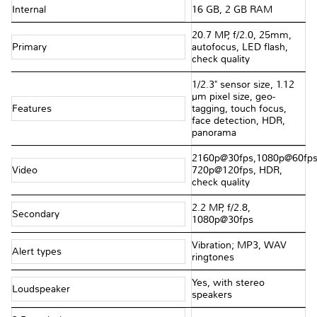
Internal
16 GB, 2 GB RAM
20.7 MP, f/2.0, 25mm,
Primary
autofocus, LED flash,
check quality
1/2.3" sensor size, 1.12
µm pixel size, geo-
Features
tagging, touch focus,
face detection, HDR,
panorama
2160p@30fps,1080p@60fps
Video
720p@120fps, HDR,
check quality
2.2 MP, f/2.8,
Secondary
1080p@30fps
Vibration; MP3, WAV
Alert types
ringtones
Yes, with stereo
Loudspeaker
speakers