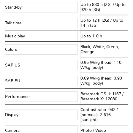
Up to 880 h (2G) / Up to
Stand-by
920 h (3G)
Up to 12 h (2G) / Up to
Talk time
14 h (3G)
Music play
Up to 110 h
Black, White, Green,
Colors
Orange
0.95 W/kg (head) 1.10
SAR US
W/kg (body)
0.69 W/kg (head) 0.90
SAR EU
W/kg (body)
Basemark OS II: 1167 /
Performance
Basemark X: 12080
Contrast ratio: 942:1
Display
(nominal), 2.616
(sunlight)
Camera
Photo / Video