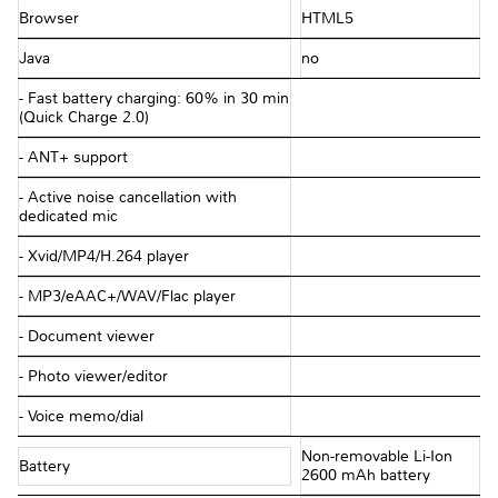
Browser
HTML5
Java
no
- Fast battery charging: 60% in 30 min
(Quick Charge 2.0)
- ANT+ support
- Active noise cancellation with
dedicated mic
- Xvid/MP4/H.264 player
- MP3/eAAC+/WAV/Flac player
- Document viewer
- Photo viewer/editor
- Voice memo/dial
Non-removable Li-Ion
Battery
2600 mAh battery