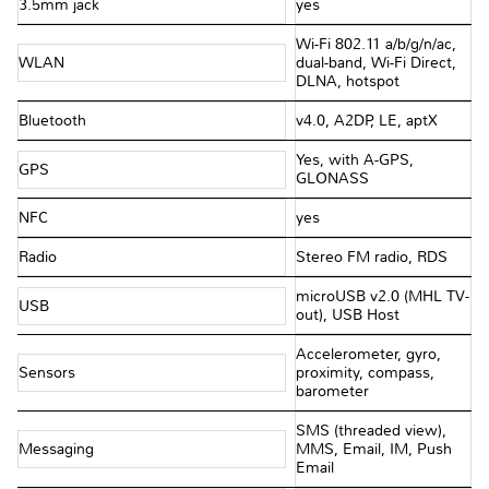
3.5mm jack
yes
Wi-Fi 802.11 a/b/g/n/ac,
WLAN
dual-band, Wi-Fi Direct,
DLNA, hotspot
Bluetooth
v4.0, A2DP, LE, aptX
Yes, with A-GPS,
GPS
GLONASS
NFC
yes
Radio
Stereo FM radio, RDS
microUSB v2.0 (MHL TV-
USB
out), USB Host
Accelerometer, gyro,
Sensors
proximity, compass,
barometer
SMS (threaded view),
Messaging
MMS, Email, IM, Push
Email