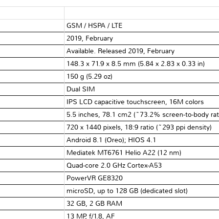
GSM / HSPA / LTE
2019, February
Available. Released 2019, February
148.3 x 71.9 x 8.5 mm (5.84 x 2.83 x 0.33 in)
150 g (5.29 oz)
Dual SIM
IPS LCD capacitive touchscreen, 16M colors
5.5 inches, 78.1 cm2 (~73.2% screen-to-body rat
720 x 1440 pixels, 18:9 ratio (~293 ppi density)
Android 8.1 (Oreo); HIOS 4.1
Mediatek MT6761 Helio A22 (12 nm)
Quad-core 2.0 GHz Cortex-A53
PowerVR GE8320
microSD, up to 128 GB (dedicated slot)
32 GB, 2 GB RAM
13 MP, f/1.8, AF