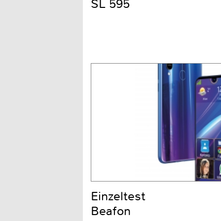
SL 595
Einzeltest
Beafon