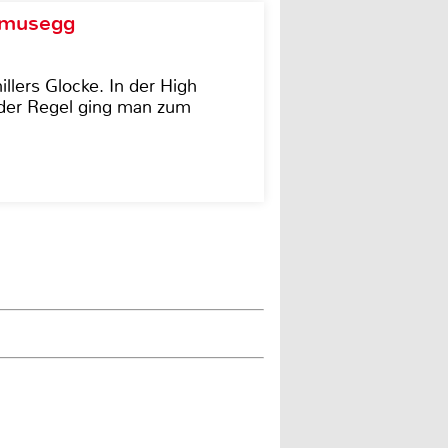
d musegg
illers Glocke. In der High
In der Regel ging man zum