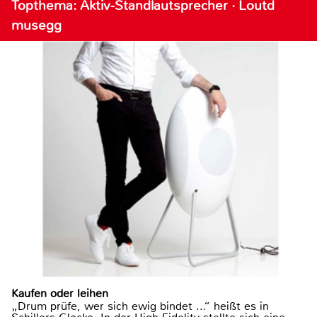
Topthema: Aktiv-Standlautsprecher · Loutd
musegg
Kaufen oder leihen
„Drum prüfe, wer sich ewig bindet ...“ heißt es in