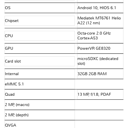
OS
Android 10, HIOS 6.1
Mediatek MT6761 Helio
Chipset
A22 (12 nm)
Octa-core 2.0 GHz
CPU
Cortex-A53
GPU
PowerVR GE8320
microSDXC (dedicated
Card slot
slot)
Internal
32GB 2GB RAM
eMMC 5.1
Quad
13 MP, f/1.8, PDAF
2 MP, (macro)
2 MP, (depth)
QVGA