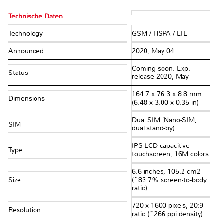
Technische Daten
Technology
GSM / HSPA / LTE
Announced
2020, May 04
Coming soon. Exp.
Status
release 2020, May
164.7 x 76.3 x 8.8 mm
Dimensions
(6.48 x 3.00 x 0.35 in)
Dual SIM (Nano-SIM,
SIM
dual stand-by)
IPS LCD capacitive
Type
touchscreen, 16M colors
6.6 inches, 105.2 cm2
Size
(~83.7% screen-to-body
ratio)
720 x 1600 pixels, 20:9
Resolution
ratio (~266 ppi density)