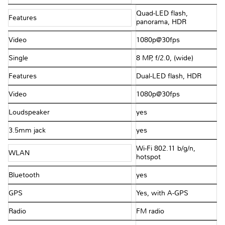
Quad-LED flash,
Features
panorama, HDR
Video
1080p@30fps
Single
8 MP, f/2.0, (wide)
Features
Dual-LED flash, HDR
Video
1080p@30fps
Loudspeaker
yes
3.5mm jack
yes
Wi-Fi 802.11 b/g/n,
WLAN
hotspot
Bluetooth
yes
GPS
Yes, with A-GPS
Radio
FM radio