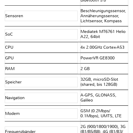
Bluetooth 5.0
Beschleunigungssensor,
Sensoren
Annäherungssensor,
Lichtsensor, Kompass
Mediatek MT6761 Helio
SoC
A22, 64bit
CPU
4x 2.00GHz Cortex-A53
GPU
PowerVR GE8300
RAM
2 GB
32GB, microSD-Slot
Speicher
(shared, bis 128GB)
A-GPS, GLONASS,
Navigation
Galileo
GSM (0.2Mbps/​
Modem
0.1Mbps), UMTS, LTE
2G (900/​1800/​1900), 3G
Frequenzbänder
(B1/​B5/​B8), 4G (B1/​B3/​