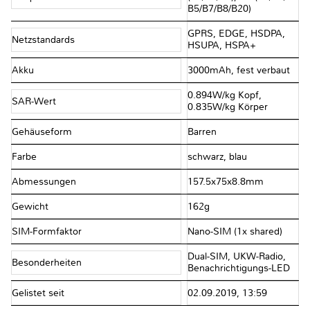
B5/​B7/​B8/​B20)
GPRS, EDGE, HSDPA,
Netzstandards
HSUPA, HSPA+
Akku
3000mAh, fest verbaut
0.894W/​kg Kopf,
SAR-Wert
0.835W/​kg Körper
Gehäuseform
Barren
Farbe
schwarz, blau
Abmessungen
157.5x75x8.8mm
Gewicht
162g
SIM-Formfaktor
Nano-SIM (1x shared)
Dual-SIM, UKW-Radio,
Besonderheiten
Benachrichtigungs-LED
Gelistet seit
02.09.2019, 13:59