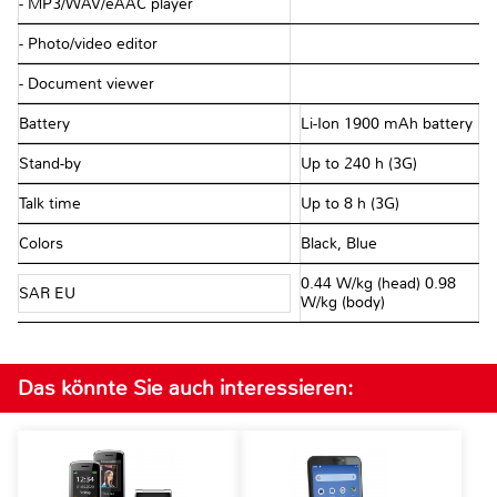
- MP3/WAV/eAAC player
- Photo/video editor
- Document viewer
Battery
Li-Ion 1900 mAh battery
Stand-by
Up to 240 h (3G)
Talk time
Up to 8 h (3G)
Colors
Black, Blue
0.44 W/kg (head) 0.98
SAR EU
W/kg (body)
Das könnte Sie auch interessieren: