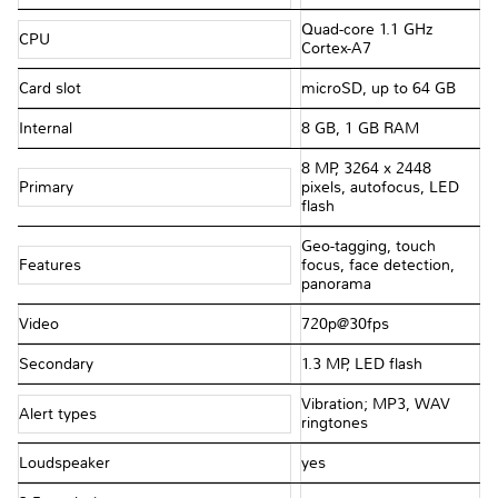
Quad-core 1.1 GHz
CPU
Cortex-A7
Card slot
microSD, up to 64 GB
Internal
8 GB, 1 GB RAM
8 MP, 3264 x 2448
Primary
pixels, autofocus, LED
flash
Geo-tagging, touch
Features
focus, face detection,
panorama
Video
720p@30fps
Secondary
1.3 MP, LED flash
Vibration; MP3, WAV
Alert types
ringtones
Loudspeaker
yes