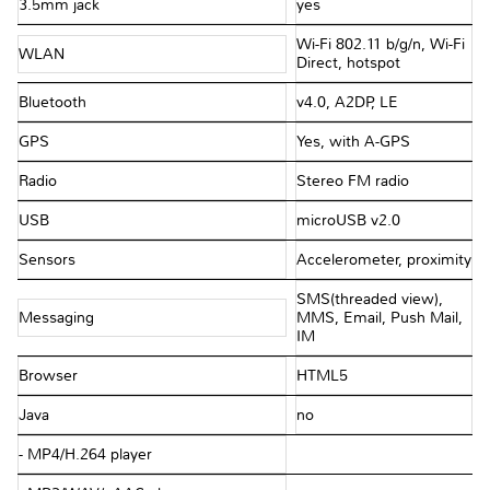
3.5mm jack
yes
Wi-Fi 802.11 b/g/n, Wi-Fi
WLAN
Direct, hotspot
Bluetooth
v4.0, A2DP, LE
GPS
Yes, with A-GPS
Radio
Stereo FM radio
USB
microUSB v2.0
Sensors
Accelerometer, proximity
SMS(threaded view),
Messaging
MMS, Email, Push Mail,
IM
Browser
HTML5
Java
no
- MP4/H.264 player