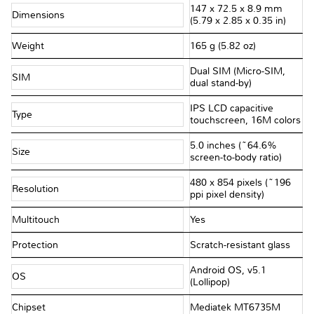
147 x 72.5 x 8.9 mm
Dimensions
(5.79 x 2.85 x 0.35 in)
Weight
165 g (5.82 oz)
Dual SIM (Micro-SIM,
SIM
dual stand-by)
IPS LCD capacitive
Type
touchscreen, 16M colors
5.0 inches (~64.6%
Size
screen-to-body ratio)
480 x 854 pixels (~196
Resolution
ppi pixel density)
Multitouch
Yes
Protection
Scratch-resistant glass
Android OS, v5.1
OS
(Lollipop)
Chipset
Mediatek MT6735M