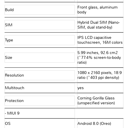
Front glass, aluminum
Build
body
Hybrid Dual SIM (Nano-
SIM
SIM, dual stand-by)
IPS LCD capacitive
Type
touchscreen, 16M colors
5.99 inches, 92.6 cm2
Size
(~77.4% screen-to-body
ratio)
1080 x 2160 pixels, 18:9
Resolution
ratio (~403 ppi density)
Multitouch
yes
Corning Gorilla Glass
Protection
(unspecified version)
- MIUI 9
OS
Android 8.0 (Oreo)