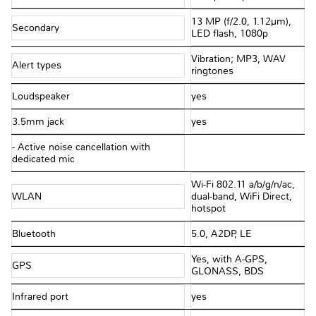
13 MP (f/2.0, 1.12µm),
Secondary
LED flash, 1080p
Vibration; MP3, WAV
Alert types
ringtones
Loudspeaker
yes
3.5mm jack
yes
- Active noise cancellation with
dedicated mic
Wi-Fi 802.11 a/b/g/n/ac,
WLAN
dual-band, WiFi Direct,
hotspot
Bluetooth
5.0, A2DP, LE
Yes, with A-GPS,
GPS
GLONASS, BDS
Infrared port
yes