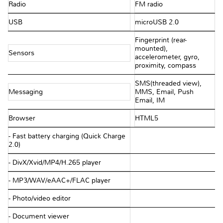
Radio
FM radio
USB
microUSB 2.0
Fingerprint (rear-
mounted),
Sensors
accelerometer, gyro,
proximity, compass
SMS(threaded view),
Messaging
MMS, Email, Push
Email, IM
Browser
HTML5
- Fast battery charging (Quick Charge
2.0)
- DivX/Xvid/MP4/H.265 player
- MP3/WAV/eAAC+/FLAC player
- Photo/video editor
- Document viewer