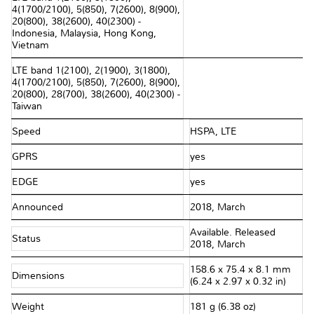
4(1700/2100), 5(850), 7(2600), 8(900),
20(800), 38(2600), 40(2300) -
Indonesia, Malaysia, Hong Kong,
Vietnam
LTE band 1(2100), 2(1900), 3(1800),
4(1700/2100), 5(850), 7(2600), 8(900),
20(800), 28(700), 38(2600), 40(2300) -
Taiwan
Speed
HSPA, LTE
GPRS
yes
EDGE
yes
Announced
2018, March
Available. Released
Status
2018, March
158.6 x 75.4 x 8.1 mm
Dimensions
(6.24 x 2.97 x 0.32 in)
Weight
181 g (6.38 oz)