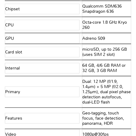
Qualcomm SDM636
Chipset
Snapdragon 636
Octa-core 1.8 GHz Kryo
CPU
260
GPU
Adreno 509
microSD, up to 256 GB
Card slot
(uses SIM 2 slot)
64 GB, 4/6 GB RAM or
Internal
32 GB, 3 GB RAM
Dual: 12 MP (f/1.9,
1.4µm) + 5 MP (f/2.0,
Primary
1.25µm), dual pixel phase
detection autofocus,
dual-LED flash
Geo-tagging, touch
Features
focus, face detection,
panorama, HDR
Video
1080p@30fps