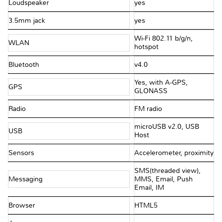
Loudspeaker
yes
3.5mm jack
yes
Wi-Fi 802.11 b/g/n,
WLAN
hotspot
Bluetooth
v4.0
Yes, with A-GPS,
GPS
GLONASS
Radio
FM radio
microUSB v2.0, USB
USB
Host
Sensors
Accelerometer, proximity
SMS(threaded view),
Messaging
MMS, Email, Push
Email, IM
Browser
HTML5