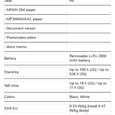
Java
no
- MP4/H.264 player
- MP3/WAV/AAC player
- Document viewer
- Photo/video editor
- Voice memo
Removable Li-Po 2000
Battery
mAh battery
Up to 700 h (2G) / Up to
Stand-by
526 h (3G)
Up to 18 h (2G) / Up to
Talk time
11 h (3G)
Colors
Black, White
0.53 W/kg (head) 0.47
SAR EU
W/kg (body)