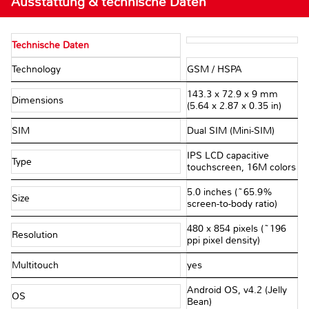
Ausstattung & technische Daten
Technische Daten
Technology
GSM / HSPA
143.3 x 72.9 x 9 mm
Dimensions
(5.64 x 2.87 x 0.35 in)
SIM
Dual SIM (Mini-SIM)
IPS LCD capacitive
Type
touchscreen, 16M colors
5.0 inches (~65.9%
Size
screen-to-body ratio)
480 x 854 pixels (~196
Resolution
ppi pixel density)
Multitouch
yes
Android OS, v4.2 (Jelly
OS
Bean)