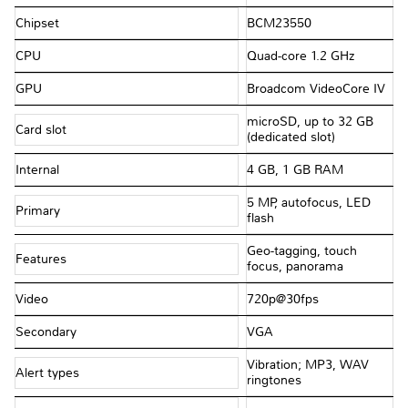
Chipset
BCM23550
CPU
Quad-core 1.2 GHz
GPU
Broadcom VideoCore IV
microSD, up to 32 GB
Card slot
(dedicated slot)
Internal
4 GB, 1 GB RAM
5 MP, autofocus, LED
Primary
flash
Geo-tagging, touch
Features
focus, panorama
Video
720p@30fps
Secondary
VGA
Vibration; MP3, WAV
Alert types
ringtones