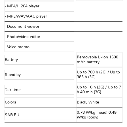
- MP4/H.264 player
- MP3/WAV/AAC player
- Document viewer
- Photo/video editor
- Voice memo
Removable Li-Ion 1500
Battery
mAh battery
Up to 700 h (2G) / Up to
Stand-by
383 h (3G)
Up to 16 h (2G) / Up to 7
Talk time
h 40 min (3G)
Colors
Black, White
0.78 W/kg (head) 0.49
SAR EU
W/kg (body)