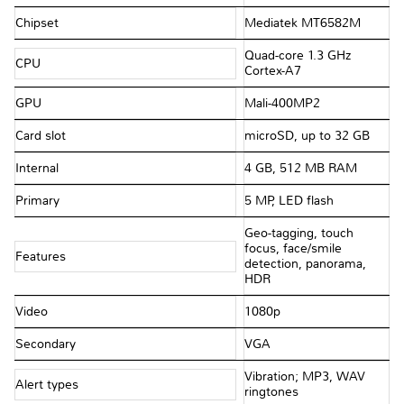
Chipset
Mediatek MT6582M
Quad-core 1.3 GHz
CPU
Cortex-A7
GPU
Mali-400MP2
Card slot
microSD, up to 32 GB
Internal
4 GB, 512 MB RAM
Primary
5 MP, LED flash
Geo-tagging, touch
focus, face/smile
Features
detection, panorama,
HDR
Video
1080p
Secondary
VGA
Vibration; MP3, WAV
Alert types
ringtones