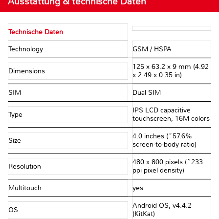
Ausstattung & technische Daten
Technische Daten
Technology
GSM / HSPA
125 x 63.2 x 9 mm (4.92
Dimensions
x 2.49 x 0.35 in)
SIM
Dual SIM
IPS LCD capacitive
Type
touchscreen, 16M colors
4.0 inches (~57.6%
Size
screen-to-body ratio)
480 x 800 pixels (~233
Resolution
ppi pixel density)
Multitouch
yes
Android OS, v4.4.2
OS
(KitKat)