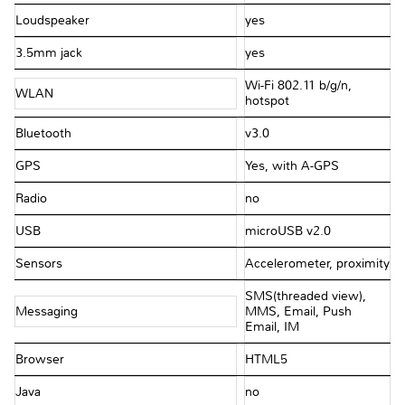
Loudspeaker
yes
3.5mm jack
yes
Wi-Fi 802.11 b/g/n,
WLAN
hotspot
Bluetooth
v3.0
GPS
Yes, with A-GPS
Radio
no
USB
microUSB v2.0
Sensors
Accelerometer, proximity
SMS(threaded view),
Messaging
MMS, Email, Push
Email, IM
Browser
HTML5
Java
no