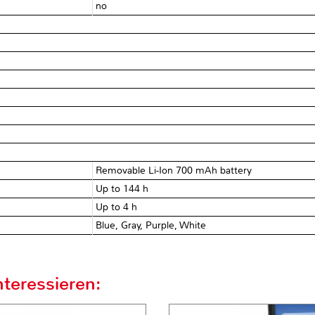
no
Removable Li-Ion 700 mAh battery
Up to 144 h
Up to 4 h
Blue, Gray, Purple, White
teressieren: