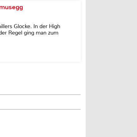
d musegg
illers Glocke. In der High
In der Regel ging man zum