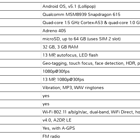
Android OS, v5.1 (Lollipop)
Qualcomm MSM8939 Snapdragon 615
Quad-core 1.5 GHz Cortex-A53 & quad-core 1.0 
Adreno 405
microSD, up to 64 GB (uses SIM 2 slot)
32 GB, 3 GB RAM
13 MP, autofocus, LED flash
Geo-tagging, touch focus, face detection, HDR,
1080p@30fps
13 MP, 1080p@30fps
Vibration; MP3, WAV ringtones
yes
yes
Wi-Fi 802.11 a/b/g/n/ac, dual-band, WiFi Direct, h
v4.0, A2DP, LE
Yes, with A-GPS
FM radio