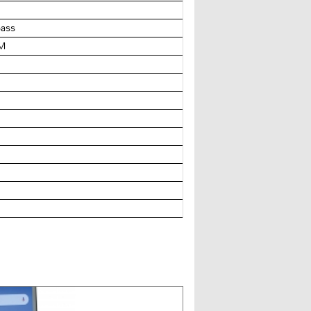
pass
IM