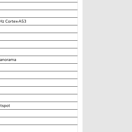
GHz Cortex-A53
 panorama
otspot