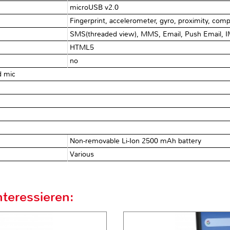
microUSB v2.0
Fingerprint, accelerometer, gyro, proximity, com
SMS(threaded view), MMS, Email, Push Email, 
HTML5
no
d mic
Non-removable Li-Ion 2500 mAh battery
Various
teressieren: