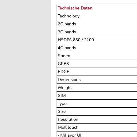
Technische Daten
Technology
2G bands
3G bands
HSDPA 850 / 2100
4G bands
Speed
GPRS
EDGE
Dimensions
Weight
SIM
Type
Size
Resolution
Multitouch
- MiFavor UI