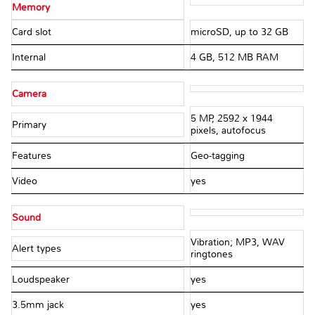
Memory
Card slot
microSD, up to 32 GB
Internal
4 GB, 512 MB RAM
Camera
5 MP, 2592 х 1944
Primary
pixels, autofocus
Features
Geo-tagging
Video
yes
Sound
Vibration; MP3, WAV
Alert types
ringtones
Loudspeaker
yes
3.5mm jack
yes