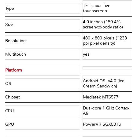
TFT capacitive
Type
touchscreen
4.0 inches (~59.4%
Size
screen-to-body ratio)
480 x 800 pixels (~233
Resolution
ppi pixel density)
Multitouch
yes
Platform
Android OS, v4.0 (Ice
OS
Cream Sandwich)
Chipset
Mediatek MT6577
Dual-core 1 GHz Cortex-
CPU
A9
GPU
PowerVR SGX531u