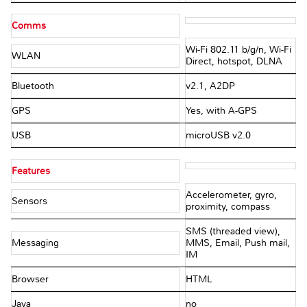
Comms
Wi-Fi 802.11 b/g/n, Wi-Fi
WLAN
Direct, hotspot, DLNA
Bluetooth
v2.1, A2DP
GPS
Yes, with A-GPS
USB
microUSB v2.0
Features
Accelerometer, gyro,
Sensors
proximity, compass
SMS (threaded view),
Messaging
MMS, Email, Push mail,
IM
Browser
HTML
Java
no