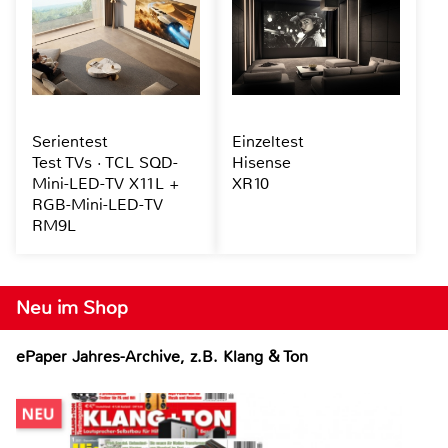
Serientest
Einzeltest
Test TVs · TCL SQD-
Hisense
Mini-LED-TV X11L +
XR10
RGB-Mini-LED-TV
RM9L
Neu im Shop
ePaper Jahres-Archive, z.B. Klang & Ton