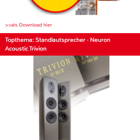
>>als Download hier
Topthema: Standlautsprecher · Neuron
Acoustic Trivion