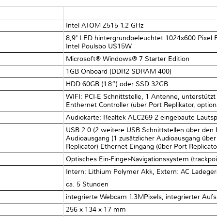
Intel ATOM Z515 1.2 GHz
8,9" LED hintergrundbeleuchtet 1024x600 Pixel Re
Intel Poulsbo US15W
Microsoft® Windows® 7 Starter Edition
1GB Onboard (DDR2 SDRAM 400)
HDD 60GB (1.8”) oder SSD 32GB
WIFI: PCI-E Schnittstelle, 1 Antenne, unterstütz
Enthernet Controller (über Port Replikator, optio
Audiokarte: Realtek ALC269 2 eingebaute Lauts
USB 2.0 (2 weitere USB Schnittstellen über den 
Audioausgang (1 zusätzlicher Audioausgang über 
Replicator) Ethernet Eingang (über Port Replicato
Optisches Ein-Finger-Navigationssystem (trackpo
Intern: Lithium Polymer Akk, Extern: AC Ladeger
ca. 5 Stunden
integrierte Webcam 1.3MPixels, integrierter Aufst
256 x 134 x 17 mm