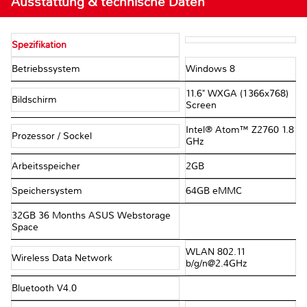
Ausstattung & technische Daten
Spezifikation
Betriebssystem
Windows 8
11.6" WXGA (1366x768)
Bildschirm
Screen
Intel® Atom™ Z2760 1.8
Prozessor / Sockel
GHz
Arbeitsspeicher
2GB
Speichersystem
64GB eMMC
32GB 36 Months ASUS Webstorage
Space
WLAN 802.11
Wireless Data Network
b/g/n@2.4GHz
Bluetooth V4.0