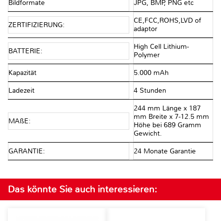
Bildformate
JPG, BMP, PNG etc
CE,FCC,ROHS,LVD of
ZERTIFIZIERUNG:
adaptor
High Cell Lithium-
BATTERIE:
Polymer
Kapazität
5.000 mAh
Ladezeit
4 Stunden
244 mm Länge x 187
mm Breite x 7-12.5 mm
MAßE:
Höhe bei 689 Gramm
Gewicht.
GARANTIE:
24 Monate Garantie
Das könnte Sie auch interessieren: