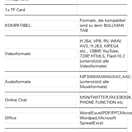
1x TF Card
Formate, die kompatibel
KOMPATIBEL:
sind zu dem BULLMAN
TAB
H.264, VP8, RV, WMV,
AVS, H.263, MPEG4
etc., 1080P, YouTube,
Videoformate
720P, HTML5, Flash10.2
(unterstützt alle
Videoformate)
MP3/WMA/WAV/AAC,AAC
Audioformate
(unterstützt alle
Musikformate)
MSN/TWITTER,FACEBOOK
Online Chat
PHONE FUNCTION etc
Word/Excel/PDF/PPT,Micros
Office
Wordpad,Microsoft
SpreadExcel