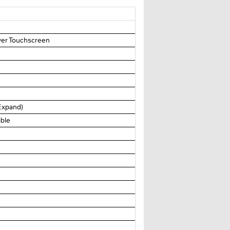
iver Touchscreen
 Expand)
ble