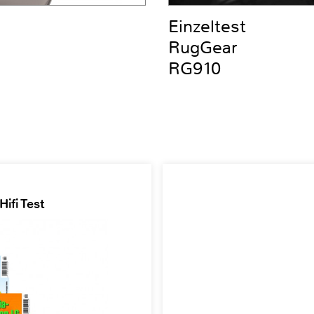
Einzeltest
RugGear
RG910
ifi Test