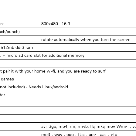
on:
800x480 - 16:9
inch/punch)
rotate automatically when you turn the screen
 & 512mb ddr3 ram
 + micro sd card slot for additional memory
st pair it with your home wi-fi, and you are ready to surf
d games
not included) - Needs Linux/android
der.
avi, 3gp, mp4, rm, rmvb, flv, mkv, mov, Wmv ，v
mp3，wav，ogg，flac，ape，aac，etc.