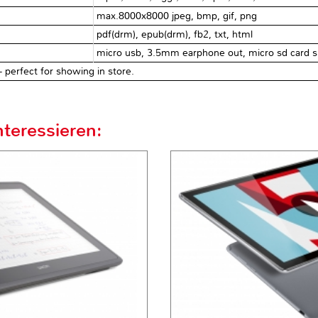
max.8000x8000 jpeg, bmp, gif, png
pdf(drm), epub(drm), fb2, txt, html
micro usb, 3.5mm earphone out, micro sd card s
- perfect for showing in store.
teressieren: