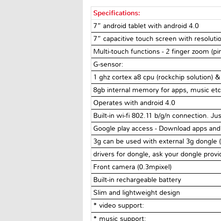
Specifications:
7” android tablet with android 4.0
7” capacitive touch screen with resoluti
Multi-touch functions - 2 finger zoom (p
G-sensor:
1 ghz cortex a8 cpu (rockchip solution)
8gb internal memory for apps, music etc.
Operates with android 4.0
Built-in wi-fi 802.11 b/g/n connection. Ju
Google play access - Download apps an
3g can be used with external 3g dongle (
drivers for dongle, ask your dongle provi
Front camera (0.3mpixel)
Built-in rechargeable battery
Slim and lightweight design
* video support:
* music support: