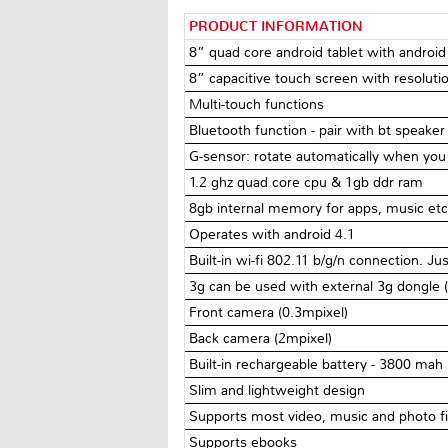
PRODUCT INFORMATION
8” quad core android tablet with android
8” capacitive touch screen with resoluti
Multi-touch functions
Bluetooth function - pair with bt speaker 
G-sensor: rotate automatically when you
1.2 ghz quad core cpu & 1gb ddr ram
8gb internal memory for apps, music etc.
Operates with android 4.1
Built-in wi-fi 802.11 b/g/n connection. Ju
3g can be used with external 3g dongle (
Front camera (0.3mpixel)
Back camera (2mpixel)
Built-in rechargeable battery - 3800 mah
Slim and lightweight design
Supports most video, music and photo fi
Supports ebooks