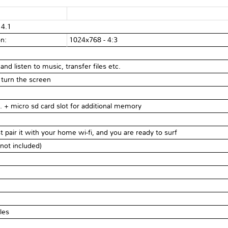
 4.1
on:
1024x768 - 4:3
and listen to music, transfer files etc.
 turn the screen
 + micro sd card slot for additional memory
st pair it with your home wi-fi, and you are ready to surf
not included)
les