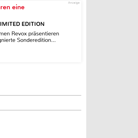
Anzeige
ren eine
– LIMITED EDITION
men Revox präsentieren
nierte Sonderedition...