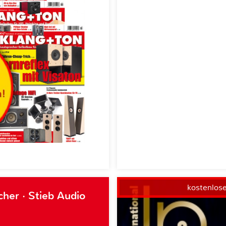
kostenlos
her · Stieb Audio