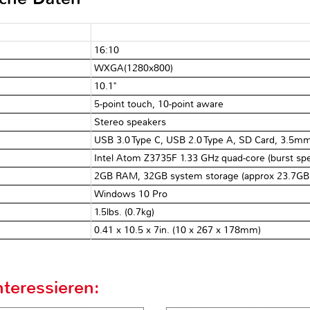
16:10
WXGA(1280x800)
10.1"
5-point touch, 10-point aware
Stereo speakers
USB 3.0 Type C, USB 2.0 Type A, SD Card, 3.5m
Intel Atom Z3735F 1.33 GHz quad-core (burst sp
2GB RAM, 32GB system storage (approx 23.7GB a
Windows 10 Pro
1.5lbs. (0.7kg)
0.41 x 10.5 x 7in. (10 x 267 x 178mm)
teressieren: