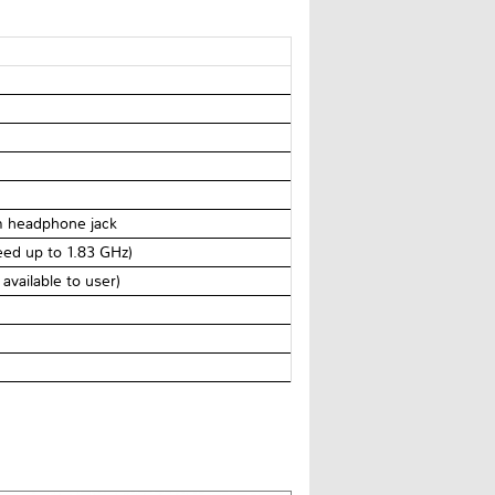
m headphone jack
eed up to 1.83 GHz)
vailable to user)