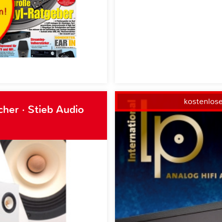
kostenlos
her · Stieb Audio