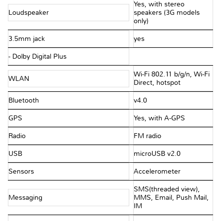
Yes, with stereo
Loudspeaker
speakers (3G models
only)
3.5mm jack
yes
- Dolby Digital Plus
Wi-Fi 802.11 b/g/n, Wi-Fi
WLAN
Direct, hotspot
Bluetooth
v4.0
GPS
Yes, with A-GPS
Radio
FM radio
USB
microUSB v2.0
Sensors
Accelerometer
SMS(threaded view),
Messaging
MMS, Email, Push Mail,
IM