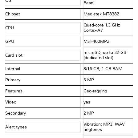
OS
Bean)
Chipset
Mediatek MT8382
Quad-core 1.3 GHz
CPU
Cortex-A7
GPU
Mali-400MP2
microSD, up to 32 GB
Card slot
(dedicated slot)
Internal
8/16 GB, 1 GB RAM
Primary
5 MP
Features
Geo-tagging
Video
yes
Secondary
2 MP
Vibration; MP3, WAV
Alert types
ringtones