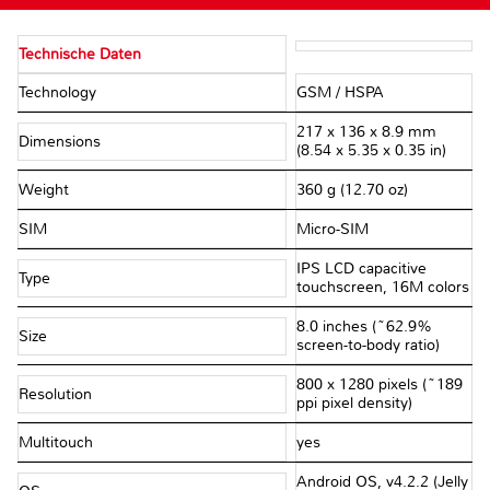
Technische Daten
Technology
GSM / HSPA
217 x 136 x 8.9 mm
Dimensions
(8.54 x 5.35 x 0.35 in)
Weight
360 g (12.70 oz)
SIM
Micro-SIM
IPS LCD capacitive
Type
touchscreen, 16M colors
8.0 inches (~62.9%
Size
screen-to-body ratio)
800 x 1280 pixels (~189
Resolution
ppi pixel density)
Multitouch
yes
Android OS, v4.2.2 (Jelly