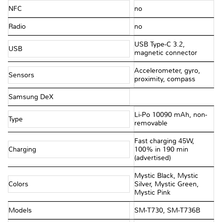
NFC
no
Radio
no
USB Type-C 3.2,
USB
magnetic connector
Accelerometer, gyro,
Sensors
proximity, compass
Samsung DeX
Li-Po 10090 mAh, non-
Type
removable
Fast charging 45W,
Charging
100% in 190 min
(advertised)
Mystic Black, Mystic
Colors
Silver, Mystic Green,
Mystic Pink
Models
SM-T730, SM-T736B