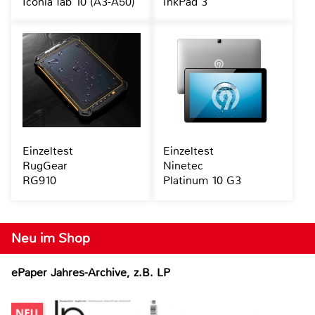
Iconia Tab 10 (A3-A50)
InkPad 3
Einzeltest
Einzeltest
RugGear
Ninetec
RG910
Platinum 10 G3
Neu im Shop
ePaper Jahres-Archive, z.B. LP