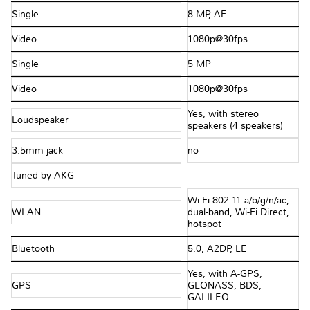
Single
8 MP, AF
Video
1080p@30fps
Single
5 MP
Video
1080p@30fps
Yes, with stereo
Loudspeaker
speakers (4 speakers)
3.5mm jack
no
Tuned by AKG
Wi-Fi 802.11 a/b/g/n/ac,
WLAN
dual-band, Wi-Fi Direct,
hotspot
Bluetooth
5.0, A2DP, LE
Yes, with A-GPS,
GPS
GLONASS, BDS,
GALILEO