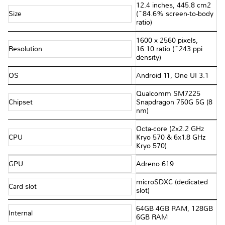
12.4 inches, 445.8 cm2
Size
(~84.6% screen-to-body
ratio)
1600 x 2560 pixels,
Resolution
16:10 ratio (~243 ppi
density)
OS
Android 11, One UI 3.1
Qualcomm SM7225
Chipset
Snapdragon 750G 5G (8
nm)
Octa-core (2x2.2 GHz
CPU
Kryo 570 & 6x1.8 GHz
Kryo 570)
GPU
Adreno 619
microSDXC (dedicated
Card slot
slot)
64GB 4GB RAM, 128GB
Internal
6GB RAM