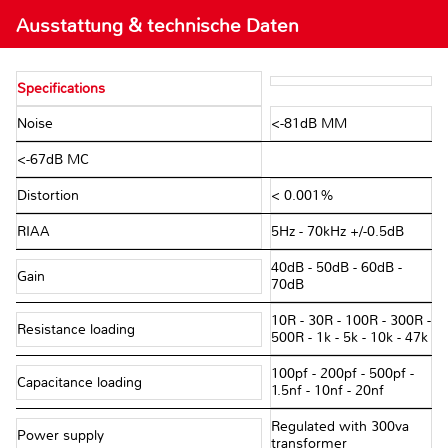
Ausstattung & technische Daten
Specifications
Noise
<-81dB MM
<-67dB MC
Distortion
< 0.001%
RIAA
5Hz - 70kHz +/-0.5dB
40dB - 50dB - 60dB -
Gain
70dB
10R - 30R - 100R - 300R -
Resistance loading
500R - 1k - 5k - 10k - 47k
100pf - 200pf - 500pf -
Capacitance loading
1.5nf - 10nf - 20nf
Regulated with 300va
Power supply
transformer