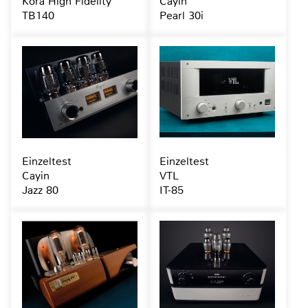
Kora High Fidelity
Cayin
TB140
Pearl 30i
Einzeltest
Einzeltest
Cayin
VTL
Jazz 80
IT-85