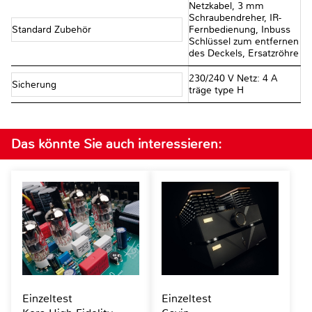
Netzkabel, 3 mm
Schraubendreher, IR-
Standard Zubehör
Fernbedienung, Inbuss
Schlüssel zum entfernen
des Deckels, Ersatzröhre
230/240 V Netz: 4 A
Sicherung
träge type H
Das könnte Sie auch interessieren:
Einzeltest
Einzeltest