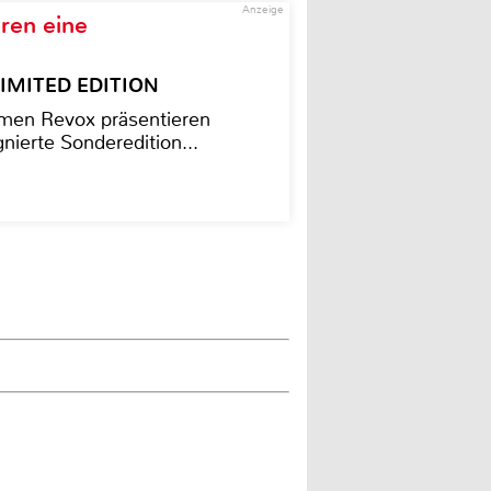
Anzeige
ren eine
– LIMITED EDITION
men Revox präsentieren
nierte Sonderedition...