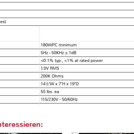
bes)
180WPC minimum
5Hz - 50KHz ± 1dB
<0.1% typ., <1% at rated power
1.0V RMS
200K Ohms
14½"W x 7"H x 19"D
55 lbs. ea.
115/230V - 50/60Hz
teressieren: