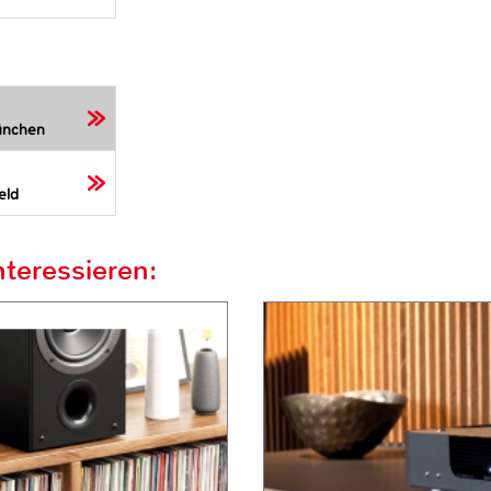
ünchen
eld
teressieren: