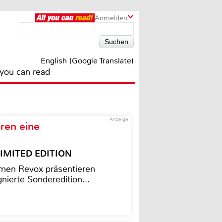
Anmelden
English (Google Translate)
 you can read
Anzeige
ren eine
– LIMITED EDITION
men Revox präsentieren
nierte Sonderedition...