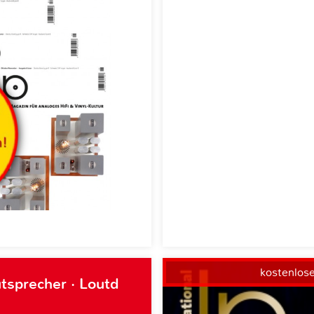
kostenlos
tsprecher · Loutd